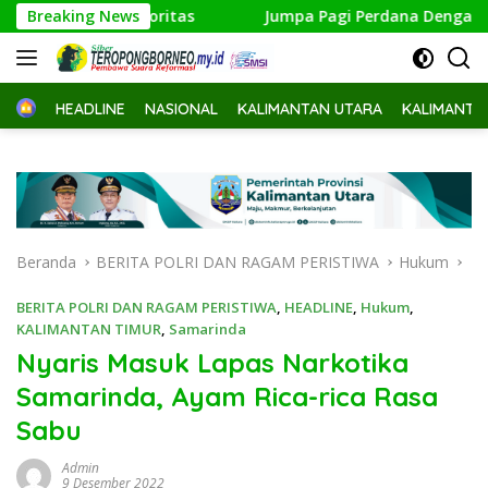
Langsung
ram Prioritas
Breaking News
Jumpa Pagi Perdana Dengan Sekda Kota Ta
ke
konten
Home
HEADLINE
NASIONAL
KALIMANTAN UTARA
KALIMANTA
Beranda
BERITA POLRI DAN RAGAM PERISTIWA
Hukum
BERITA POLRI DAN RAGAM PERISTIWA
,
HEADLINE
,
Hukum
,
KALIMANTAN TIMUR
,
Samarinda
Nyaris Masuk Lapas Narkotika
Samarinda, Ayam Rica-rica Rasa
Sabu
Admin
9 Desember 2022