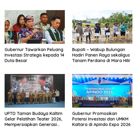
Abdi Negara
Regenerasi Seniman Muda
Gubernur Tawarkan Peluang
Bupati – Wabup Bulungan
Investasi Strategis kepada 14
Hadiri Panen Raya sekaligus
Duta Besar
Tanam Perdana di Mara Hilir
UPTD Taman Budaya Kaltim
Gubernur Promosikan
Gelar Pelatihan Teater 2026,
Potensi Investasi dan UMKM
Mempersiapkan Generasi
Kaltara di Apindo Expo 2026
Muda Berkarakter dan
Percaya Diri