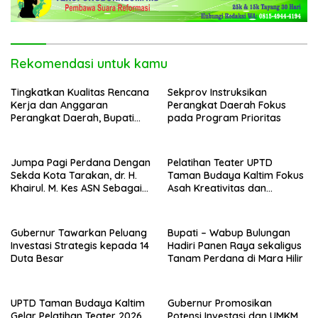
Rekomendasi untuk kamu
Tingkatkan Kualitas Rencana
Sekprov Instruksikan
Kerja dan Anggaran
Perangkat Daerah Fokus
Perangkat Daerah, Bupati
pada Program Prioritas
Buka Bintek Verifikasi
Penganggaran
Jumpa Pagi Perdana Dengan
Pelatihan Teater UPTD
Sekda Kota Tarakan, dr. H.
Taman Budaya Kaltim Fokus
Khairul. M. Kes ASN Sebagai
Asah Kreativitas dan
Abdi Negara
Regenerasi Seniman Muda
Gubernur Tawarkan Peluang
Bupati – Wabup Bulungan
Investasi Strategis kepada 14
Hadiri Panen Raya sekaligus
Duta Besar
Tanam Perdana di Mara Hilir
UPTD Taman Budaya Kaltim
Gubernur Promosikan
Gelar Pelatihan Teater 2026,
Potensi Investasi dan UMKM