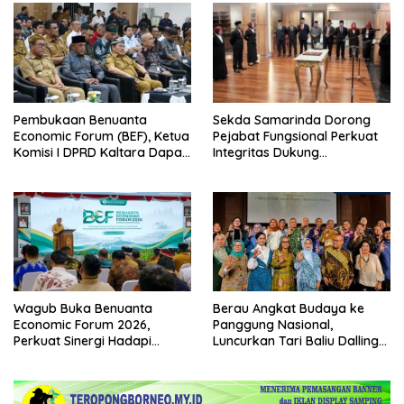
Pembukaan Benuanta
Sekda Samarinda Dorong
Economic Forum (BEF), Ketua
Pejabat Fungsional Perkuat
Komisi I DPRD Kaltara Dapat
Integritas Dukung
Mengakselerasi
Transformasi Birokrasi
Pertumbuhan Ekonomi
Wagub Buka Benuanta
Berau Angkat Budaya ke
Economic Forum 2026,
Panggung Nasional,
Perkuat Sinergi Hadapi
Luncurkan Tari Baliu Dalling
Tantangan Global
dan Batik Derawan Maratua