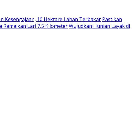
an Kesengajaan, 10 Hektare Lahan Terbakar
Pastikan
a Ramaikan Lari 7,5 Kilometer
Wujudkan Hunian Layak di