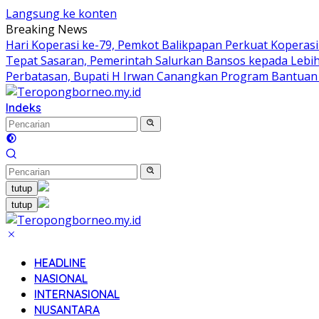
Langsung ke konten
Breaking News
Hari Koperasi ke-79, Pemkot Balikpapan Perkuat Kopera
Tepat Sasaran, Pemerintah Salurkan Bansos kepada Lebih
Perbatasan, Bupati H Irwan Canangkan Program Bantuan
Indeks
tutup
tutup
HEADLINE
NASIONAL
INTERNASIONAL
NUSANTARA