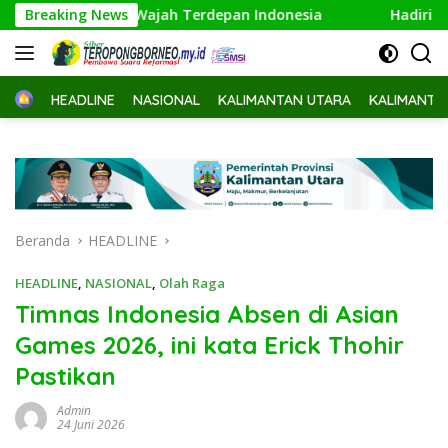
Langsung
Wajah Terdepan Indonesia
Breaking News
Hadiri Pisah Sambut, Walik
ke
konten
Home
HEADLINE
NASIONAL
KALIMANTAN UTARA
KALIMANTA
Beranda
HEADLINE
HEADLINE
,
NASIONAL
,
Olah Raga
Timnas Indonesia Absen di Asian
Games 2026, ini kata Erick Thohir
Pastikan
Admin
24 Juni 2026