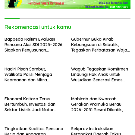
Rekomendasi untuk kamu
Bappeda Kaltim Evaluasi
Gubernur Buka Kirab
Rencana Aksi SDI 2025–2026,
Kebangsaan di Sebatik,
Siapkan Penyusunan
Tegaskan Perbatasan Wajah
Program Hingga 2029
Terdepan Indonesia
Hadiri Pisah Sambut,
Wagub Tegaskan Komitmen
Walikota Polisi Menjaga
Lindungi Hak Anak untuk
Keamanan dan Mitra
Wujudkan Generasi Emas
Strategi Pemerintahan
Kaltara
Ekonomi Kaltara Terus
Mabicab dan Kwarcab
Bertumbuh, Investasi dan
Gerakan Pramuka Berau
Sektor Listrik Jadi Motor
2026–2031 Resmi Dilantik,
Penggerak
Fokus Perkuat Pendidikan
Karakter
Tingkatkan Kualitas Rencana
Sekprov Instruksikan
Kerja dan Anggaran
Perangkat Daerah Fokus