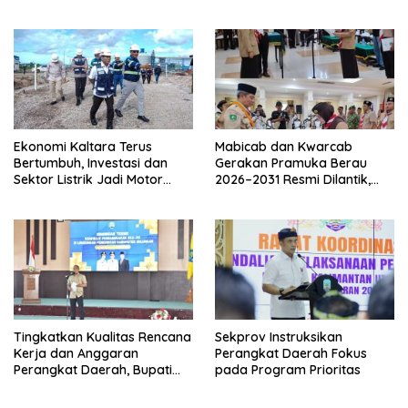
Strategi Pemerintahan
Kaltara
Ekonomi Kaltara Terus
Mabicab dan Kwarcab
Bertumbuh, Investasi dan
Gerakan Pramuka Berau
Sektor Listrik Jadi Motor
2026–2031 Resmi Dilantik,
Penggerak
Fokus Perkuat Pendidikan
Karakter
Tingkatkan Kualitas Rencana
Sekprov Instruksikan
Kerja dan Anggaran
Perangkat Daerah Fokus
Perangkat Daerah, Bupati
pada Program Prioritas
Buka Bintek Verifikasi
Penganggaran