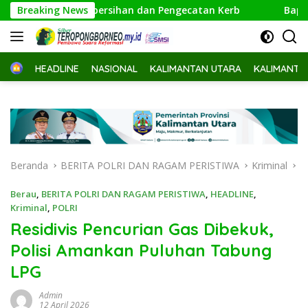
Langsung
an Pembersihan dan Pengecatan Kerb
Breaking News
Bappeda Kaltim Ev
ke
konten
Home
HEADLINE
NASIONAL
KALIMANTAN UTARA
KALIMANTA
Beranda
BERITA POLRI DAN RAGAM PERISTIWA
Kriminal
Berau
,
BERITA POLRI DAN RAGAM PERISTIWA
,
HEADLINE
,
Kriminal
,
POLRI
Residivis Pencurian Gas Dibekuk,
Polisi Amankan Puluhan Tabung
LPG
Admin
12 April 2026