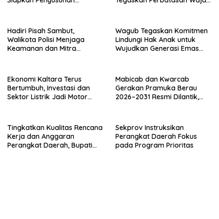
Program Hingga 2029
Terdepan Indonesia
Hadiri Pisah Sambut,
Wagub Tegaskan Komitmen
Walikota Polisi Menjaga
Lindungi Hak Anak untuk
Keamanan dan Mitra
Wujudkan Generasi Emas
Strategi Pemerintahan
Kaltara
Ekonomi Kaltara Terus
Mabicab dan Kwarcab
Bertumbuh, Investasi dan
Gerakan Pramuka Berau
Sektor Listrik Jadi Motor
2026–2031 Resmi Dilantik,
Penggerak
Fokus Perkuat Pendidikan
Karakter
Tingkatkan Kualitas Rencana
Sekprov Instruksikan
Kerja dan Anggaran
Perangkat Daerah Fokus
Perangkat Daerah, Bupati
pada Program Prioritas
Buka Bintek Verifikasi
Penganggaran