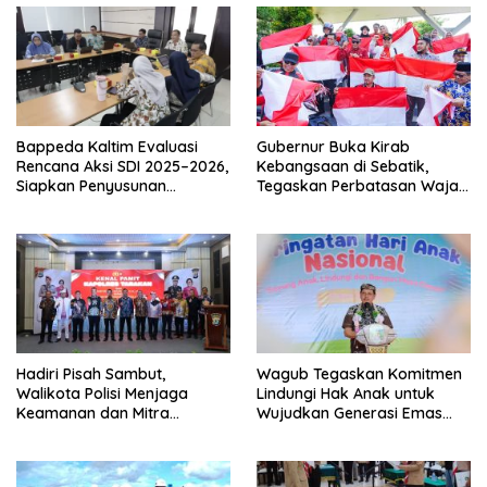
Bappeda Kaltim Evaluasi
Gubernur Buka Kirab
Rencana Aksi SDI 2025–2026,
Kebangsaan di Sebatik,
Siapkan Penyusunan
Tegaskan Perbatasan Wajah
Program Hingga 2029
Terdepan Indonesia
Hadiri Pisah Sambut,
Wagub Tegaskan Komitmen
Walikota Polisi Menjaga
Lindungi Hak Anak untuk
Keamanan dan Mitra
Wujudkan Generasi Emas
Strategi Pemerintahan
Kaltara