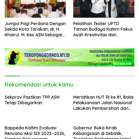
Jumpa Pagi Perdana Dengan
Pelatihan Teater UPTD
Sekda Kota Tarakan, dr. H.
Taman Budaya Kaltim Fokus
Khairul. M. Kes ASN Sebagai
Asah Kreativitas dan
Abdi Negara
Regenerasi Seniman Muda
Rekomendasi untuk kamu
Sekprov Pastikan TPP ASN
Meriahkan HUT RI ke 81, Balai
Tetap Dibayarkan
Pelaksanaan Jalan Nasional
Lakukan Pembersihan dan
Pengecatan Kerb
Bappeda Kaltim Evaluasi
Gubernur Buka Kirab
Rencana Aksi SDI 2025–2026,
Kebangsaan di Sebatik,
Siapkan Penyusunan
Tegaskan Perbatasan Wajah