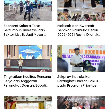
Ekonomi Kaltara Terus
Mabicab dan Kwarcab
Bertumbuh, Investasi dan
Gerakan Pramuka Berau
Sektor Listrik Jadi Motor
2026–2031 Resmi Dilantik,
Penggerak
Fokus Perkuat Pendidikan
Karakter
Tingkatkan Kualitas Rencana
Sekprov Instruksikan
Kerja dan Anggaran
Perangkat Daerah Fokus
Perangkat Daerah, Bupati
pada Program Prioritas
Buka Bintek Verifikasi
Penganggaran