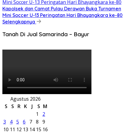
Kapolsek dan Camat Pulau Derawan Buka Turnamen
Mini Soccer U-13 Peringatan Hari Bhayangkara ke-80
Selengkapnya
Tanah Di Jual Samarinda – Bayur
Agustus 2026
S
S
R
K
J
S
M
1
2
3
4
5
6
7
8
9
10
11
12
13
14
15
16