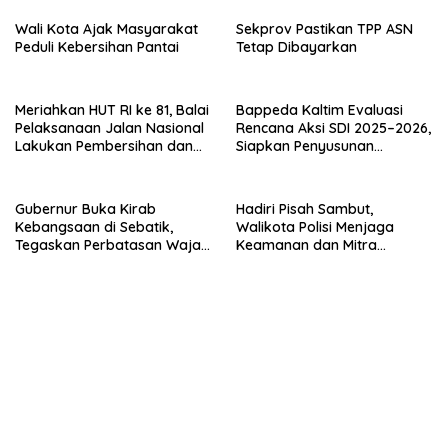
Perumahan Swadaya 2026
Wali Kota Ajak Masyarakat
Sekprov Pastikan TPP ASN
Peduli Kebersihan Pantai
Tetap Dibayarkan
Meriahkan HUT RI ke 81, Balai
Bappeda Kaltim Evaluasi
Pelaksanaan Jalan Nasional
Rencana Aksi SDI 2025–2026,
Lakukan Pembersihan dan
Siapkan Penyusunan
Pengecatan Kerb
Program Hingga 2029
Gubernur Buka Kirab
Hadiri Pisah Sambut,
Kebangsaan di Sebatik,
Walikota Polisi Menjaga
Tegaskan Perbatasan Wajah
Keamanan dan Mitra
Terdepan Indonesia
Strategi Pemerintahan