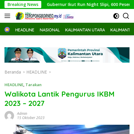
Langsung
Breaking News
Gubernur Ikut Run Night Slipi, 600 Peserta Ramaikan La
ke
konten
Home
HEADLINE
NASIONAL
KALIMANTAN UTARA
KALIMANTA
Beranda
HEADLINE
HEADLINE
,
Tarakan
Walikota Lantik Pengurus IKBM
2023 – 2027
Admin
15 Oktober 2023