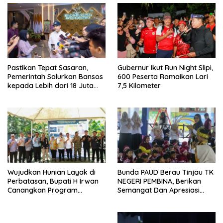
Pastikan Tepat Sasaran,
Gubernur Ikut Run Night Slipi,
Pemerintah Salurkan Bansos
600 Peserta Ramaikan Lari
kepada Lebih dari 18 Juta
7,5 Kilometer
KPM
Wujudkan Hunian Layak di
Bunda PAUD Berau Tinjau TK
Perbatasan, Bupati H Irwan
NEGERI PEMBINA, Berikan
Canangkan Program
Semangat Dan Apresiasi
Bantuan Stimulan
Kepada Peserta Didik
Perumahan Swadaya 2026