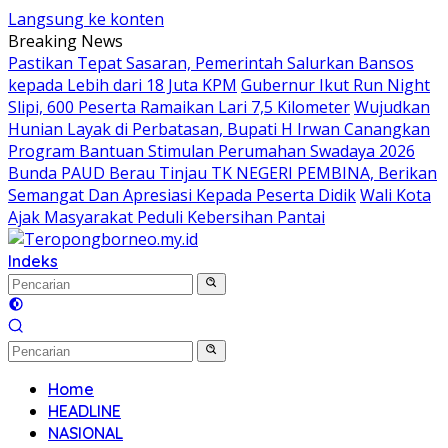
Langsung ke konten
Breaking News
Pastikan Tepat Sasaran, Pemerintah Salurkan Bansos
kepada Lebih dari 18 Juta KPM
Gubernur Ikut Run Night
Slipi, 600 Peserta Ramaikan Lari 7,5 Kilometer
Wujudkan
Hunian Layak di Perbatasan, Bupati H Irwan Canangkan
Program Bantuan Stimulan Perumahan Swadaya 2026
Bunda PAUD Berau Tinjau TK NEGERI PEMBINA, Berikan
Semangat Dan Apresiasi Kepada Peserta Didik
Wali Kota
Ajak Masyarakat Peduli Kebersihan Pantai
Indeks
Home
HEADLINE
NASIONAL