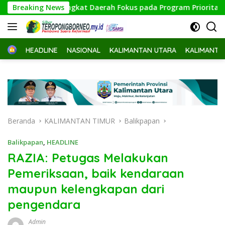
Langsung
n Perangkat Daerah Fokus pada Program Prioritas
Breaking News
Jumpa
ke
konten
Home
HEADLINE
NASIONAL
KALIMANTAN UTARA
KALIMANTA
Beranda
KALIMANTAN TIMUR
Balikpapan
Balikpapan
,
HEADLINE
RAZIA: Petugas Melakukan
Pemeriksaan, baik kendaraan
maupun kelengkapan dari
pengendara
Admin