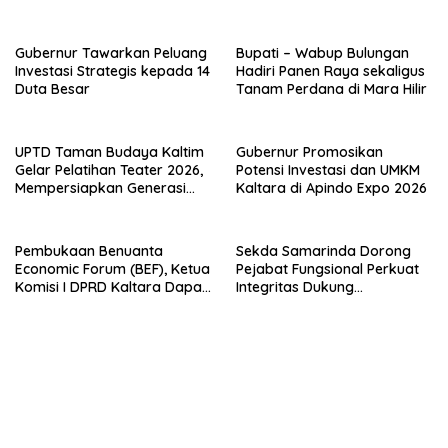
Abdi Negara
Regenerasi Seniman Muda
Gubernur Tawarkan Peluang
Bupati – Wabup Bulungan
Investasi Strategis kepada 14
Hadiri Panen Raya sekaligus
Duta Besar
Tanam Perdana di Mara Hilir
UPTD Taman Budaya Kaltim
Gubernur Promosikan
Gelar Pelatihan Teater 2026,
Potensi Investasi dan UMKM
Mempersiapkan Generasi
Kaltara di Apindo Expo 2026
Muda Berkarakter dan
Percaya Diri
Pembukaan Benuanta
Sekda Samarinda Dorong
Economic Forum (BEF), Ketua
Pejabat Fungsional Perkuat
Komisi I DPRD Kaltara Dapat
Integritas Dukung
Mengakselerasi
Transformasi Birokrasi
Pertumbuhan Ekonomi