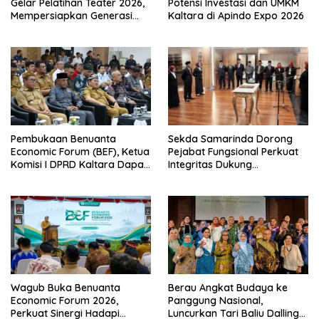
Gelar Pelatihan Teater 2026,
Potensi Investasi dan UMKM
Mempersiapkan Generasi
Kaltara di Apindo Expo 2026
Muda Berkarakter dan
Percaya Diri
Pembukaan Benuanta
Sekda Samarinda Dorong
Economic Forum (BEF), Ketua
Pejabat Fungsional Perkuat
Komisi I DPRD Kaltara Dapat
Integritas Dukung
Mengakselerasi
Transformasi Birokrasi
Pertumbuhan Ekonomi
Wagub Buka Benuanta
Berau Angkat Budaya ke
Economic Forum 2026,
Panggung Nasional,
Perkuat Sinergi Hadapi
Luncurkan Tari Baliu Dalling