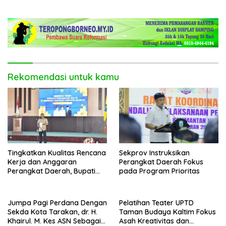
Tantangan Global
dan Batik Derawan Maratua
Rekomendasi untuk kamu
Tingkatkan Kualitas Rencana
Sekprov Instruksikan
Kerja dan Anggaran
Perangkat Daerah Fokus
Perangkat Daerah, Bupati
pada Program Prioritas
Buka Bintek Verifikasi
Penganggaran
Jumpa Pagi Perdana Dengan
Pelatihan Teater UPTD
Sekda Kota Tarakan, dr. H.
Taman Budaya Kaltim Fokus
Khairul. M. Kes ASN Sebagai
Asah Kreativitas dan