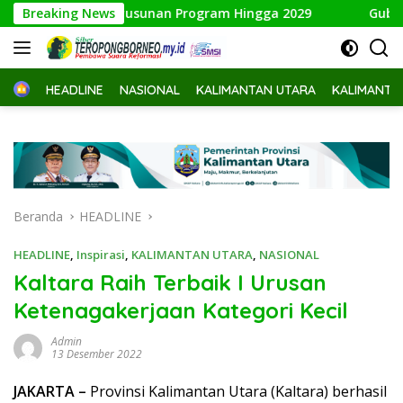
Langsung
iapkan Penyusunan Program Hingga 2029
Breaking News
Gubernur Buka
ke
konten
Home
HEADLINE
NASIONAL
KALIMANTAN UTARA
KALIMANTA
Beranda
HEADLINE
HEADLINE
,
Inspirasi
,
KALIMANTAN UTARA
,
NASIONAL
Kaltara Raih Terbaik I Urusan
Ketenagakerjaan Kategori Kecil
Admin
13 Desember 2022
JAKARTA
–
Provinsi Kalimantan Utara (Kaltara) berhasil