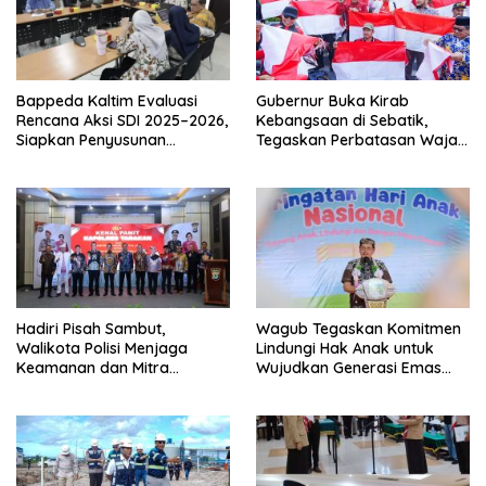
Bappeda Kaltim Evaluasi
Gubernur Buka Kirab
Rencana Aksi SDI 2025–2026,
Kebangsaan di Sebatik,
Siapkan Penyusunan
Tegaskan Perbatasan Wajah
Program Hingga 2029
Terdepan Indonesia
Hadiri Pisah Sambut,
Wagub Tegaskan Komitmen
Walikota Polisi Menjaga
Lindungi Hak Anak untuk
Keamanan dan Mitra
Wujudkan Generasi Emas
Strategi Pemerintahan
Kaltara