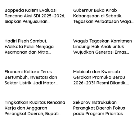
Bappeda Kaltim Evaluasi
Gubernur Buka Kirab
Rencana Aksi SDI 2025–2026,
Kebangsaan di Sebatik,
Siapkan Penyusunan
Tegaskan Perbatasan Wajah
Program Hingga 2029
Terdepan Indonesia
Hadiri Pisah Sambut,
Wagub Tegaskan Komitmen
Walikota Polisi Menjaga
Lindungi Hak Anak untuk
Keamanan dan Mitra
Wujudkan Generasi Emas
Strategi Pemerintahan
Kaltara
Ekonomi Kaltara Terus
Mabicab dan Kwarcab
Bertumbuh, Investasi dan
Gerakan Pramuka Berau
Sektor Listrik Jadi Motor
2026–2031 Resmi Dilantik,
Penggerak
Fokus Perkuat Pendidikan
Karakter
Tingkatkan Kualitas Rencana
Sekprov Instruksikan
Kerja dan Anggaran
Perangkat Daerah Fokus
Perangkat Daerah, Bupati
pada Program Prioritas
Buka Bintek Verifikasi
Penganggaran