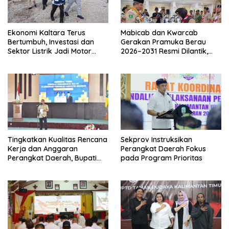
Ekonomi Kaltara Terus
Mabicab dan Kwarcab
Bertumbuh, Investasi dan
Gerakan Pramuka Berau
Sektor Listrik Jadi Motor
2026–2031 Resmi Dilantik,
Penggerak
Fokus Perkuat Pendidikan
Karakter
Tingkatkan Kualitas Rencana
Sekprov Instruksikan
Kerja dan Anggaran
Perangkat Daerah Fokus
Perangkat Daerah, Bupati
pada Program Prioritas
Buka Bintek Verifikasi
Penganggaran