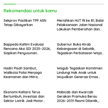
Rekomendasi untuk kamu
Sekprov Pastikan TPP ASN
Meriahkan HUT RI ke 81, Balai
Tetap Dibayarkan
Pelaksanaan Jalan Nasional
Lakukan Pembersihan dan
Pengecatan Kerb
Bappeda Kaltim Evaluasi
Gubernur Buka Kirab
Rencana Aksi SDI 2025–2026,
Kebangsaan di Sebatik,
Siapkan Penyusunan
Tegaskan Perbatasan Wajah
Program Hingga 2029
Terdepan Indonesia
Hadiri Pisah Sambut,
Wagub Tegaskan Komitmen
Walikota Polisi Menjaga
Lindungi Hak Anak untuk
Keamanan dan Mitra
Wujudkan Generasi Emas
Strategi Pemerintahan
Kaltara
Ekonomi Kaltara Terus
Mabicab dan Kwarcab
Bertumbuh, Investasi dan
Gerakan Pramuka Berau
Sektor Listrik Jadi Motor
2026–2031 Resmi Dilantik,
Penggerak
Fokus Perkuat Pendidikan