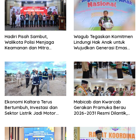
Hadiri Pisah Sambut,
Wagub Tegaskan Komitmen
Walikota Polisi Menjaga
Lindungi Hak Anak untuk
Keamanan dan Mitra
Wujudkan Generasi Emas
Strategi Pemerintahan
Kaltara
Ekonomi Kaltara Terus
Mabicab dan Kwarcab
Bertumbuh, Investasi dan
Gerakan Pramuka Berau
Sektor Listrik Jadi Motor
2026–2031 Resmi Dilantik,
Penggerak
Fokus Perkuat Pendidikan
Karakter