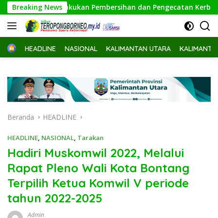
Langsung
ional Lakukan Pembersihan dan Pengecatan Kerb
Breaking News
Bappeda
ke
konten
Home
HEADLINE
NASIONAL
KALIMANTAN UTARA
KALIMANTA
Beranda
HEADLINE
HEADLINE
,
NASIONAL
,
Tarakan
Hadiri Muskomwil 2022, Melalui
Rapat Pleno Wali Kota Bontang
Terpilih Ketua Komwil V periode
tahun 2022-2025
Admin