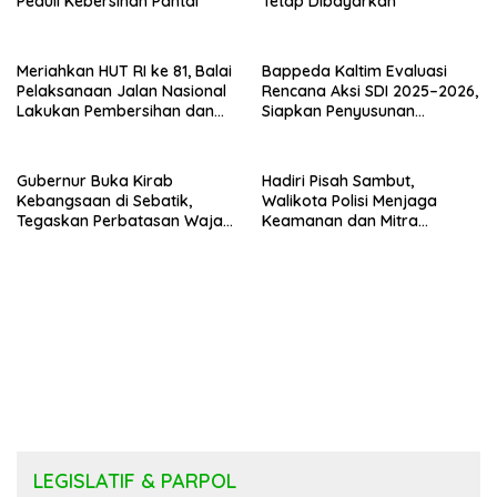
Peduli Kebersihan Pantai
Tetap Dibayarkan
Meriahkan HUT RI ke 81, Balai
Bappeda Kaltim Evaluasi
Pelaksanaan Jalan Nasional
Rencana Aksi SDI 2025–2026,
Lakukan Pembersihan dan
Siapkan Penyusunan
Pengecatan Kerb
Program Hingga 2029
Gubernur Buka Kirab
Hadiri Pisah Sambut,
Kebangsaan di Sebatik,
Walikota Polisi Menjaga
Tegaskan Perbatasan Wajah
Keamanan dan Mitra
Terdepan Indonesia
Strategi Pemerintahan
LEGISLATIF & PARPOL