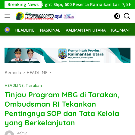
Langsung
t Run Night Slipi, 600 Peserta Ramaikan Lari 7,5 Kilometer
Breaking News
ke
konten
Home
HEADLINE
NASIONAL
KALIMANTAN UTARA
KALIMANTA
Beranda
HEADLINE
HEADLINE
,
Tarakan
Tinjau Program MBG di Tarakan,
Ombudsman RI Tekankan
Pentingnya SOP dan Tata Kelola
yang Berkelanjutan
Admin