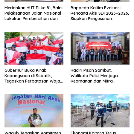
Meriahkan HUT RI ke 81, Balai
Bappeda Kaltim Evaluasi
Pelaksanaan Jalan Nasional
Rencana Aksi SDI 2025–2026,
Lakukan Pembersihan dan
Siapkan Penyusunan
Pengecatan Kerb
Program Hingga 2029
Gubernur Buka Kirab
Hadiri Pisah Sambut,
Kebangsaan di Sebatik,
Walikota Polisi Menjaga
Tegaskan Perbatasan Wajah
Keamanan dan Mitra
Terdepan Indonesia
Strategi Pemerintahan
Wagub Tegaskan Komitmen
Ekonomi Kaltara Terus