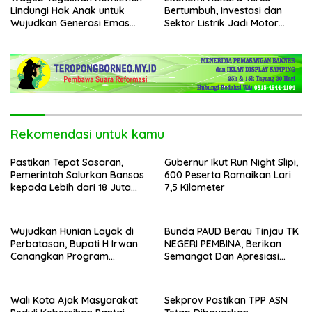
Lindungi Hak Anak untuk
Bertumbuh, Investasi dan
Wujudkan Generasi Emas
Sektor Listrik Jadi Motor
Kaltara
Penggerak
Rekomendasi untuk kamu
Pastikan Tepat Sasaran,
Gubernur Ikut Run Night Slipi,
Pemerintah Salurkan Bansos
600 Peserta Ramaikan Lari
kepada Lebih dari 18 Juta
7,5 Kilometer
KPM
Wujudkan Hunian Layak di
Bunda PAUD Berau Tinjau TK
Perbatasan, Bupati H Irwan
NEGERI PEMBINA, Berikan
Canangkan Program
Semangat Dan Apresiasi
Bantuan Stimulan
Kepada Peserta Didik
Perumahan Swadaya 2026
Wali Kota Ajak Masyarakat
Sekprov Pastikan TPP ASN