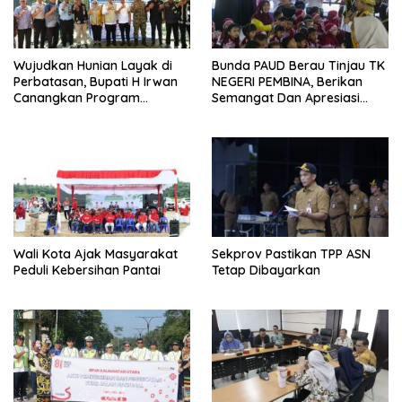
Wujudkan Hunian Layak di
Bunda PAUD Berau Tinjau TK
Perbatasan, Bupati H Irwan
NEGERI PEMBINA, Berikan
Canangkan Program
Semangat Dan Apresiasi
Bantuan Stimulan
Kepada Peserta Didik
Perumahan Swadaya 2026
Wali Kota Ajak Masyarakat
Sekprov Pastikan TPP ASN
Peduli Kebersihan Pantai
Tetap Dibayarkan