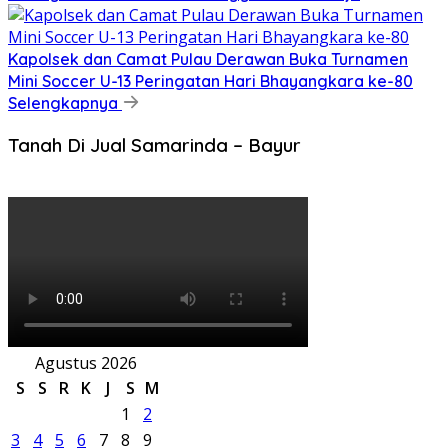
Kapolsek dan Camat Pulau Derawan Buka Turnamen
Mini Soccer U-13 Peringatan Hari Bhayangkara ke-80
Selengkapnya
Tanah Di Jual Samarinda – Bayur
Agustus 2026
S
S
R
K
J
S
M
1
2
3
4
5
6
7
8
9