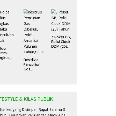
ua Rumah
Pejabat Bea
an Enam
Cukai
ntu Kos
Budiman
des
Bayu
rbakar
Segera
Diadili
3 Poket BB,
Polisi Ciduk
DDM (25)
lda
Tahun
ltim
ngkus
Residivis
laku
Pencurian
nculikan
Gas
nak
Dibekuk,
Polisi
Amankan
Puluhan
Tabung LPG
IFESTYLE & KILAS PUBLIK