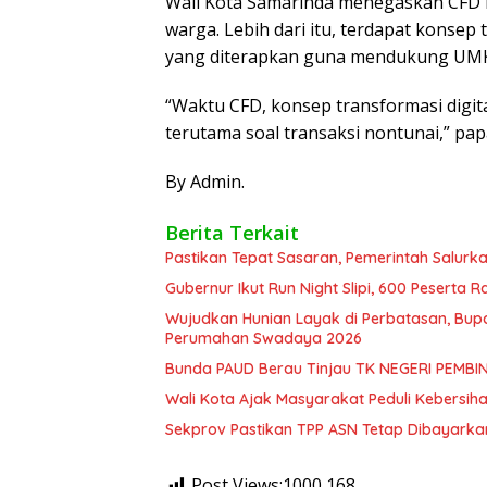
Wali Kota Samarinda menegaskan CFD 
warga. Lebih dari itu, terdapat konsep
yang diterapkan guna mendukung UMK
“Waktu CFD, konsep transformasi digit
terutama soal transaksi nontunai,” pap
By Admin.
Berita Terkait
Pastikan Tepat Sasaran, Pemerintah Salurk
Gubernur Ikut Run Night Slipi, 600 Peserta R
Wujudkan Hunian Layak di Perbatasan, Bup
Perumahan Swadaya 2026
Bunda PAUD Berau Tinjau TK NEGERI PEMBIN
Wali Kota Ajak Masyarakat Peduli Kebersiha
Sekprov Pastikan TPP ASN Tetap Dibayarka
Post Views:1000
168