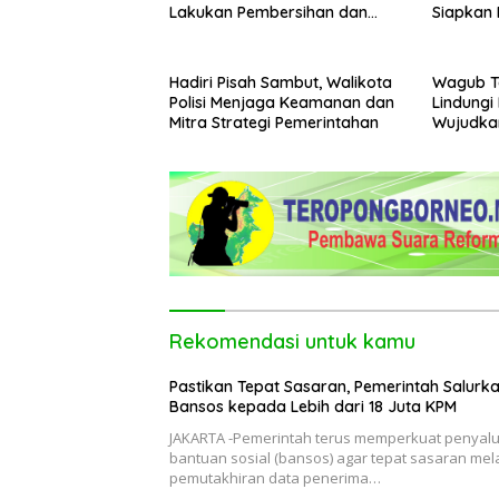
Lakukan Pembersihan dan
Siapkan
Pengecatan Kerb
Hingga 
Hadiri Pisah Sambut, Walikota
Wagub T
Polisi Menjaga Keamanan dan
Lindungi
Mitra Strategi Pemerintahan
Wujudka
Kaltara
Rekomendasi untuk kamu
Pastikan Tepat Sasaran, Pemerintah Salurk
Bansos kepada Lebih dari 18 Juta KPM
JAKARTA -Pemerintah terus memperkuat penyal
bantuan sosial (bansos) agar tepat sasaran mela
pemutakhiran data penerima…