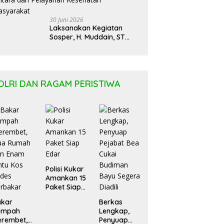
30 Juni 2026
Laksanakan Kegiatan
Sosper, H. Muddain, ST
Tentang Pemahaman
Regulasi APBD Kaltara dan
Pelayanan Kesehatan
Masyarakat
OLRI DAN RAGAM PERISTIWA
Polisi Kukar
Amankan 15
Paket Siap
Edar
akar
Berkas
ampah
Lengkap,
erembet,
Penyuap