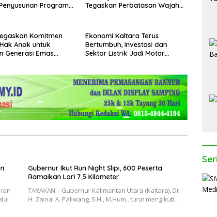
 Penyusunan Program
Tegaskan Perbatasan Wajah
2029
Terdepan Indonesia
egaskan Komitmen
Ekonomi Kaltara Terus
 Hak Anak untuk
Bertumbuh, Investasi dan
n Generasi Emas
Sektor Listrik Jadi Motor
Penggerak
Ser
an
Gubernur Ikut Run Night Slipi, 600 Peserta
Ramaikan Lari 7,5 Kilometer
uran
TARAKAN – Gubernur Kalimantan Utara (Kaltara), Dr.
lui
H. Zainal A. Paliwang, S.H., M.Hum., turut mengikuti…