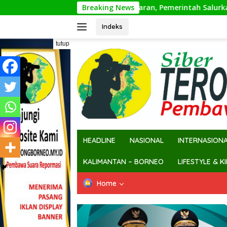
Langsung
ikan Tepat Sasaran, Pemerintah Salurkan Bansos kepada Lebih 
Breaking News
ke
konten
Indeks
tutup
HEADLINE
NASIONAL
INTERNASION
KALIMANTAN – BORNEO
LIFESTYLE & K
Home