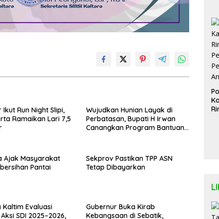
D
d
Pi
Lu
Te
Po
Ka
Ri
Ikut Run Night Slipi,
Wujudkan Hunian Layak di
Pe
rta Ramaikan Lari 7,5
Perbatasan, Bupati H Irwan
Pe
r
Canangkan Program Bantuan
A
Stimulan Perumahan Swadaya
2026
a Ajak Masyarakat
Sekprov Pastikan TPP ASN
ebersihan Pantai
Tetap Dibayarkan
L
Kaltim Evaluasi
Gubernur Buka Kirab
Aksi SDI 2025–2026,
Kebangsaan di Sebatik,