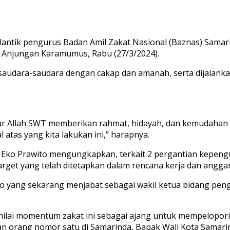
lantik pengurus Badan Amil Zakat Nasional (Baznas) Sama
n Anjungan Karamumus, Rabu (27/3/2024).
saudara-saudara dengan cakap dan amanah, serta dijalank
ar Allah SWT memberikan rahmat, hidayah, dan kemudaha
atas yang kita lakukan ini,” harapnya.
Eko Prawito mengungkapkan, terkait 2 pergantian kepengur
get yang telah ditetapkan dalam rencana kerja dan anggara
o yang sekarang menjabat sebagai wakil ketua bidang peng
ilai momentum zakat ini sebagai ajang untuk mempelopori 
an orang nomor satu di Samarinda, Bapak Wali Kota Samari