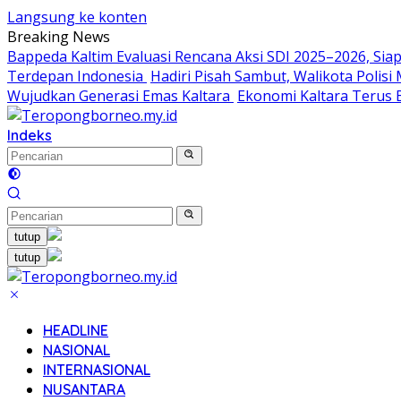
Langsung ke konten
Breaking News
Bappeda Kaltim Evaluasi Rencana Aksi SDI 2025–2026, S
Terdepan Indonesia
Hadiri Pisah Sambut, Walikota Polis
Wujudkan Generasi Emas Kaltara
Ekonomi Kaltara Terus B
Indeks
tutup
tutup
HEADLINE
NASIONAL
INTERNASIONAL
NUSANTARA