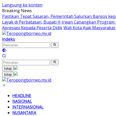
Langsung ke konten
Breaking News
Pastikan Tepat Sasaran, Pemerintah Salurkan Bansos kepa
Layak di Perbatasan, Bupati H Irwan Canangkan Progra
Apresiasi Kepada Peserta Didik
Wali Kota Ajak Masyarakat
Indeks
tutup
tutup
HEADLINE
NASIONAL
INTERNASIONAL
NUSANTARA