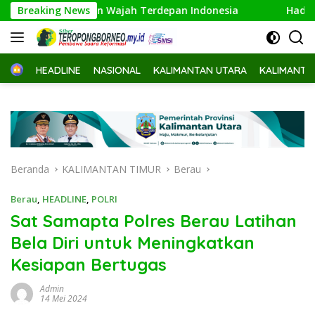
Langsung
n Perbatasan Wajah Terdepan Indonesia
Breaking News
Hadiri Pisah 
ke
konten
Home
HEADLINE
NASIONAL
KALIMANTAN UTARA
KALIMANTA
Beranda
KALIMANTAN TIMUR
Berau
Berau
,
HEADLINE
,
POLRI
Sat Samapta Polres Berau Latihan
Bela Diri untuk Meningkatkan
Kesiapan Bertugas
Admin
14 Mei 2024