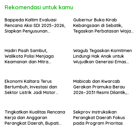
Rekomendasi untuk kamu
Bappeda Kaltim Evaluasi
Gubernur Buka Kirab
Rencana Aksi SDI 2025–2026,
Kebangsaan di Sebatik,
Siapkan Penyusunan
Tegaskan Perbatasan Wajah
Program Hingga 2029
Terdepan Indonesia
Hadiri Pisah Sambut,
Wagub Tegaskan Komitmen
Walikota Polisi Menjaga
Lindungi Hak Anak untuk
Keamanan dan Mitra
Wujudkan Generasi Emas
Strategi Pemerintahan
Kaltara
Ekonomi Kaltara Terus
Mabicab dan Kwarcab
Bertumbuh, Investasi dan
Gerakan Pramuka Berau
Sektor Listrik Jadi Motor
2026–2031 Resmi Dilantik,
Penggerak
Fokus Perkuat Pendidikan
Karakter
Tingkatkan Kualitas Rencana
Sekprov Instruksikan
Kerja dan Anggaran
Perangkat Daerah Fokus
Perangkat Daerah, Bupati
pada Program Prioritas
Buka Bintek Verifikasi
Penganggaran