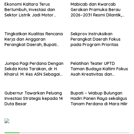
Ekonomi Kaltara Terus
Mabicab dan Kwarcab
Bertumbuh, Investasi dan
Gerakan Pramuka Berau
Sektor Listrik Jadi Motor
2026–2031 Resmi Dilantik,
Penggerak
Fokus Perkuat Pendidikan
Karakter
Tingkatkan Kualitas Rencana
Sekprov Instruksikan
Kerja dan Anggaran
Perangkat Daerah Fokus
Perangkat Daerah, Bupati
pada Program Prioritas
Buka Bintek Verifikasi
Penganggaran
Jumpa Pagi Perdana Dengan
Pelatihan Teater UPTD
Sekda Kota Tarakan, dr. H.
Taman Budaya Kaltim Fokus
Khairul. M. Kes ASN Sebagai
Asah Kreativitas dan
Abdi Negara
Regenerasi Seniman Muda
Gubernur Tawarkan Peluang
Bupati – Wabup Bulungan
Investasi Strategis kepada 14
Hadiri Panen Raya sekaligus
Duta Besar
Tanam Perdana di Mara Hilir