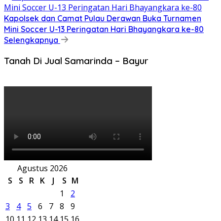
Kapolsek dan Camat Pulau Derawan Buka Turnamen
Mini Soccer U-13 Peringatan Hari Bhayangkara ke-80
Selengkapnya
Tanah Di Jual Samarinda – Bayur
Agustus 2026
S
S
R
K
J
S
M
1
2
3
4
5
6
7
8
9
10
11
12
13
14
15
16