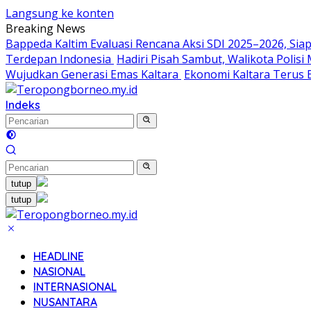
Langsung ke konten
Breaking News
Bappeda Kaltim Evaluasi Rencana Aksi SDI 2025–2026, S
Terdepan Indonesia
Hadiri Pisah Sambut, Walikota Polis
Wujudkan Generasi Emas Kaltara
Ekonomi Kaltara Terus B
Indeks
tutup
tutup
HEADLINE
NASIONAL
INTERNASIONAL
NUSANTARA