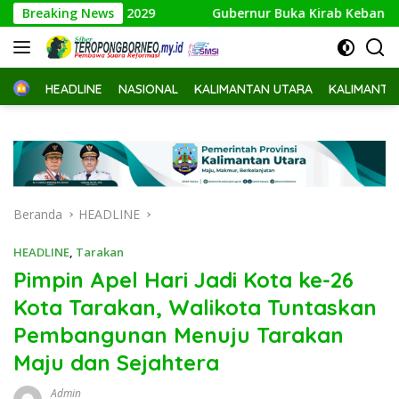
Langsung
ingga 2029
Breaking News
Gubernur Buka Kirab Kebangsaan di Sebati
ke
konten
Home
HEADLINE
NASIONAL
KALIMANTAN UTARA
KALIMANTA
Beranda
HEADLINE
HEADLINE
,
Tarakan
Pimpin Apel Hari Jadi Kota ke-26
Kota Tarakan, Walikota Tuntaskan
Pembangunan Menuju Tarakan
Maju dan Sejahtera
Admin