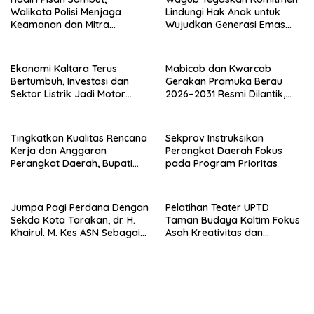
Walikota Polisi Menjaga
Lindungi Hak Anak untuk
Keamanan dan Mitra
Wujudkan Generasi Emas
Strategi Pemerintahan
Kaltara
Ekonomi Kaltara Terus
Mabicab dan Kwarcab
Bertumbuh, Investasi dan
Gerakan Pramuka Berau
Sektor Listrik Jadi Motor
2026–2031 Resmi Dilantik,
Penggerak
Fokus Perkuat Pendidikan
Karakter
Tingkatkan Kualitas Rencana
Sekprov Instruksikan
Kerja dan Anggaran
Perangkat Daerah Fokus
Perangkat Daerah, Bupati
pada Program Prioritas
Buka Bintek Verifikasi
Penganggaran
Jumpa Pagi Perdana Dengan
Pelatihan Teater UPTD
Sekda Kota Tarakan, dr. H.
Taman Budaya Kaltim Fokus
Khairul. M. Kes ASN Sebagai
Asah Kreativitas dan
Abdi Negara
Regenerasi Seniman Muda