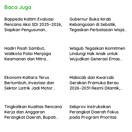
Baca Juga
Bappeda Kaltim Evaluasi
Gubernur Buka Kirab
Rencana Aksi SDI 2025–2026,
Kebangsaan di Sebatik,
Siapkan Penyusunan
Tegaskan Perbatasan Wajah
Program Hingga 2029
Terdepan Indonesia
Hadiri Pisah Sambut,
Wagub Tegaskan Komitmen
Walikota Polisi Menjaga
Lindungi Hak Anak untuk
Keamanan dan Mitra
Wujudkan Generasi Emas
Strategi Pemerintahan
Kaltara
Ekonomi Kaltara Terus
Mabicab dan Kwarcab
Bertumbuh, Investasi dan
Gerakan Pramuka Berau
Sektor Listrik Jadi Motor
2026–2031 Resmi Dilantik,
Penggerak
Fokus Perkuat Pendidikan
Karakter
Tingkatkan Kualitas Rencana
Sekprov Instruksikan
Kerja dan Anggaran
Perangkat Daerah Fokus
Perangkat Daerah, Bupati
pada Program Prioritas
Buka Bintek Verifikasi
Penganggaran