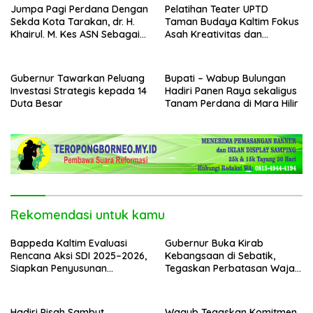
Jumpa Pagi Perdana Dengan
Pelatihan Teater UPTD
Sekda Kota Tarakan, dr. H.
Taman Budaya Kaltim Fokus
Khairul. M. Kes ASN Sebagai
Asah Kreativitas dan
Abdi Negara
Regenerasi Seniman Muda
Gubernur Tawarkan Peluang
Bupati – Wabup Bulungan
Investasi Strategis kepada 14
Hadiri Panen Raya sekaligus
Duta Besar
Tanam Perdana di Mara Hilir
Rekomendasi untuk kamu
Bappeda Kaltim Evaluasi
Gubernur Buka Kirab
Rencana Aksi SDI 2025–2026,
Kebangsaan di Sebatik,
Siapkan Penyusunan
Tegaskan Perbatasan Wajah
Program Hingga 2029
Terdepan Indonesia
Hadiri Pisah Sambut,
Wagub Tegaskan Komitmen