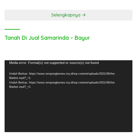
Inggris Bolos Kerja
Hari Bhayangkara ke-80
Selengkapnya
Tanah Di Jual Samarinda – Bayur
Pemutar
Media error: Format(s) not supported or source(s) not found
Video
Unduh Berkas: https://www.teropongborneo.my.id/wp-content/uploads/2021/06/the-
Marbot.mp4?_=1
Unduh Berkas: https://www.teropongborneo.my.id/wp-content/uploads/2021/06/the-
Marbot.mp4?_=1