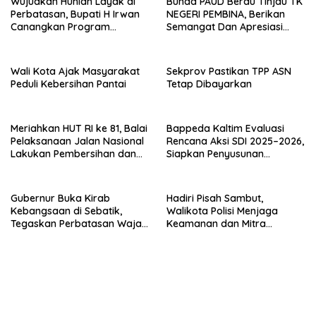
Wujudkan Hunian Layak di
Bunda PAUD Berau Tinjau TK
Perbatasan, Bupati H Irwan
NEGERI PEMBINA, Berikan
Canangkan Program
Semangat Dan Apresiasi
Bantuan Stimulan
Kepada Peserta Didik
Perumahan Swadaya 2026
Wali Kota Ajak Masyarakat
Sekprov Pastikan TPP ASN
Peduli Kebersihan Pantai
Tetap Dibayarkan
Meriahkan HUT RI ke 81, Balai
Bappeda Kaltim Evaluasi
Pelaksanaan Jalan Nasional
Rencana Aksi SDI 2025–2026,
Lakukan Pembersihan dan
Siapkan Penyusunan
Pengecatan Kerb
Program Hingga 2029
Gubernur Buka Kirab
Hadiri Pisah Sambut,
Kebangsaan di Sebatik,
Walikota Polisi Menjaga
Tegaskan Perbatasan Wajah
Keamanan dan Mitra
Terdepan Indonesia
Strategi Pemerintahan