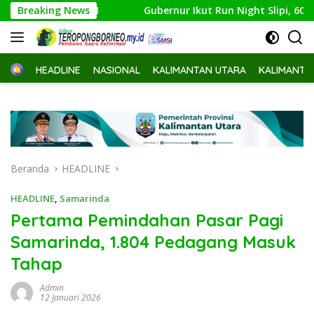
Langsung
 Juta KPM
Breaking News
Gubernur Ikut Run Night Slipi, 600 Peserta R
ke
konten
Home
HEADLINE
NASIONAL
KALIMANTAN UTARA
KALIMANTA
Beranda
HEADLINE
HEADLINE
,
Samarinda
Pertama Pemindahan Pasar Pagi
Samarinda, 1.804 Pedagang Masuk
Tahap
Admin
12 Januari 2026