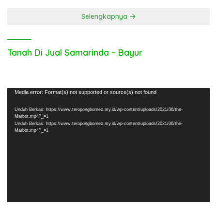
Selengkapnya
Tanah Di Jual Samarinda – Bayur
Pemutar
Media error: Format(s) not supported or source(s) not found
Video
Unduh Berkas: https://www.teropongborneo.my.id/wp-content/uploads/2021/06/the-
Marbot.mp4?_=1
Unduh Berkas: https://www.teropongborneo.my.id/wp-content/uploads/2021/06/the-
Marbot.mp4?_=1