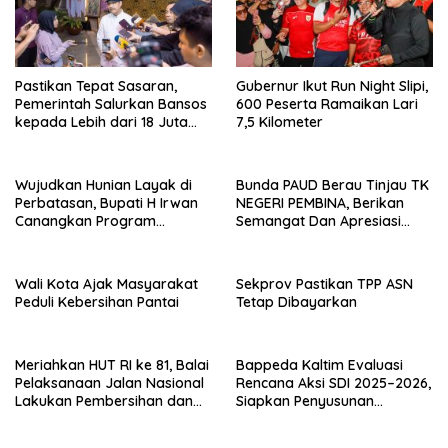
Pastikan Tepat Sasaran,
Gubernur Ikut Run Night Slipi,
Pemerintah Salurkan Bansos
600 Peserta Ramaikan Lari
kepada Lebih dari 18 Juta
7,5 Kilometer
KPM
Wujudkan Hunian Layak di
Bunda PAUD Berau Tinjau TK
Perbatasan, Bupati H Irwan
NEGERI PEMBINA, Berikan
Canangkan Program
Semangat Dan Apresiasi
Bantuan Stimulan
Kepada Peserta Didik
Perumahan Swadaya 2026
Wali Kota Ajak Masyarakat
Sekprov Pastikan TPP ASN
Peduli Kebersihan Pantai
Tetap Dibayarkan
Meriahkan HUT RI ke 81, Balai
Bappeda Kaltim Evaluasi
Pelaksanaan Jalan Nasional
Rencana Aksi SDI 2025–2026,
Lakukan Pembersihan dan
Siapkan Penyusunan
Pengecatan Kerb
Program Hingga 2029