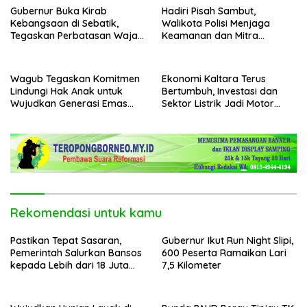
Gubernur Buka Kirab
Hadiri Pisah Sambut,
Kebangsaan di Sebatik,
Walikota Polisi Menjaga
Tegaskan Perbatasan Wajah
Keamanan dan Mitra
Terdepan Indonesia
Strategi Pemerintahan
Wagub Tegaskan Komitmen
Ekonomi Kaltara Terus
Lindungi Hak Anak untuk
Bertumbuh, Investasi dan
Wujudkan Generasi Emas
Sektor Listrik Jadi Motor
Kaltara
Penggerak
Rekomendasi untuk kamu
Pastikan Tepat Sasaran,
Gubernur Ikut Run Night Slipi,
Pemerintah Salurkan Bansos
600 Peserta Ramaikan Lari
kepada Lebih dari 18 Juta
7,5 Kilometer
KPM