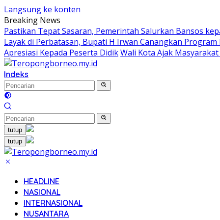
Langsung ke konten
Breaking News
Pastikan Tepat Sasaran, Pemerintah Salurkan Bansos kepa
Layak di Perbatasan, Bupati H Irwan Canangkan Progra
Apresiasi Kepada Peserta Didik
Wali Kota Ajak Masyarakat
Indeks
tutup
tutup
HEADLINE
NASIONAL
INTERNASIONAL
NUSANTARA