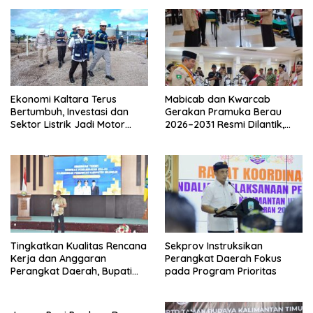
Ekonomi Kaltara Terus
Mabicab dan Kwarcab
Bertumbuh, Investasi dan
Gerakan Pramuka Berau
Sektor Listrik Jadi Motor
2026–2031 Resmi Dilantik,
Penggerak
Fokus Perkuat Pendidikan
Karakter
Tingkatkan Kualitas Rencana
Sekprov Instruksikan
Kerja dan Anggaran
Perangkat Daerah Fokus
Perangkat Daerah, Bupati
pada Program Prioritas
Buka Bintek Verifikasi
Penganggaran