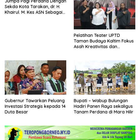
Jumpa Pagi Perdana Dengan
Sekda Kota Tarakan, dr. H.
Khairul. M. Kes ASN Sebagai
Abdi Negara
Pelatihan Teater UPTD
Taman Budaya Kaltim Fokus
Asah Kreativitas dan
Regenerasi Seniman Muda
Gubernur Tawarkan Peluang
Bupati – Wabup Bulungan
Investasi Strategis kepada 14
Hadiri Panen Raya sekaligus
Duta Besar
Tanam Perdana di Mara Hilir