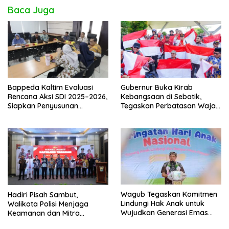
Baca Juga
Bappeda Kaltim Evaluasi
Gubernur Buka Kirab
Rencana Aksi SDI 2025–2026,
Kebangsaan di Sebatik,
Siapkan Penyusunan
Tegaskan Perbatasan Wajah
Program Hingga 2029
Terdepan Indonesia
Wagub Tegaskan Komitmen
Hadiri Pisah Sambut,
Lindungi Hak Anak untuk
Walikota Polisi Menjaga
Wujudkan Generasi Emas
Keamanan dan Mitra
Kaltara
Strategi Pemerintahan