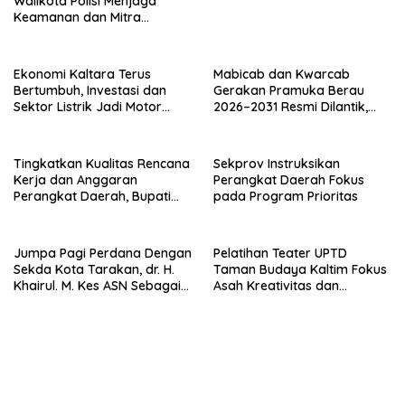
Walikota Polisi Menjaga
Keamanan dan Mitra
Strategi Pemerintahan
Ekonomi Kaltara Terus
Mabicab dan Kwarcab
Bertumbuh, Investasi dan
Gerakan Pramuka Berau
Sektor Listrik Jadi Motor
2026–2031 Resmi Dilantik,
Penggerak
Fokus Perkuat Pendidikan
Karakter
Tingkatkan Kualitas Rencana
Sekprov Instruksikan
Kerja dan Anggaran
Perangkat Daerah Fokus
Perangkat Daerah, Bupati
pada Program Prioritas
Buka Bintek Verifikasi
Penganggaran
Jumpa Pagi Perdana Dengan
Pelatihan Teater UPTD
Sekda Kota Tarakan, dr. H.
Taman Budaya Kaltim Fokus
Khairul. M. Kes ASN Sebagai
Asah Kreativitas dan
Abdi Negara
Regenerasi Seniman Muda