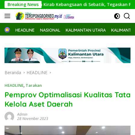
Langsung
 Buka Kirab Kebangsaan di Sebatik, Tegaskan Perbatasan Waj
Breaking News
ke
konten
Home
HEADLINE
NASIONAL
KALIMANTAN UTARA
KALIMANTA
Beranda
HEADLINE
HEADLINE
,
Tarakan
Pemprov Optimalisasi Kualitas Tata
Kelola Aset Daerah
Admin
28 November 2023