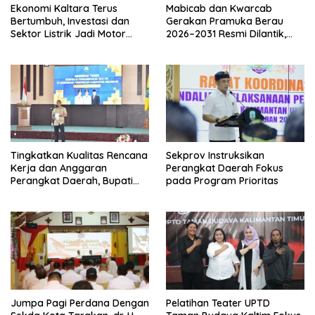
Ekonomi Kaltara Terus
Mabicab dan Kwarcab
Bertumbuh, Investasi dan
Gerakan Pramuka Berau
Sektor Listrik Jadi Motor
2026–2031 Resmi Dilantik,
Penggerak
Fokus Perkuat Pendidikan
Karakter
Tingkatkan Kualitas Rencana
Sekprov Instruksikan
Kerja dan Anggaran
Perangkat Daerah Fokus
Perangkat Daerah, Bupati
pada Program Prioritas
Buka Bintek Verifikasi
Penganggaran
Jumpa Pagi Perdana Dengan
Pelatihan Teater UPTD