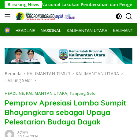
Langsung
 Jalan Nasional Lakukan Pembersihan dan Pengecatan Kerb
Breaking News
ke
konten
Home
HEADLINE
NASIONAL
KALIMANTAN UTARA
KALIMANTA
Beranda
KALIMANTAN TIMUR
KALIMANTAN UTARA
Tanjung Selor
HEADLINE
,
KALIMANTAN UTARA
,
Tanjung Selor
Pemprov Apresiasi Lomba Sumpit
Bhayangkara sebagai Upaya
Pelestarian Budaya Dayak
Admin
20 Juni 2026