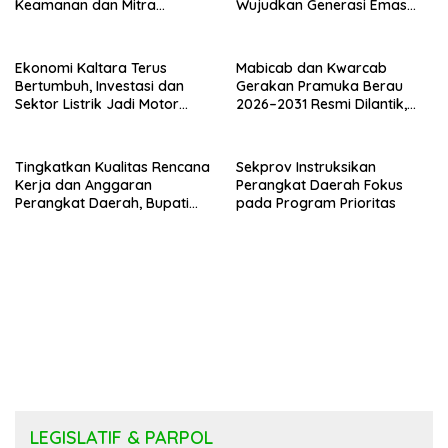
Keamanan dan Mitra
Wujudkan Generasi Emas
Strategi Pemerintahan
Kaltara
Ekonomi Kaltara Terus
Mabicab dan Kwarcab
Bertumbuh, Investasi dan
Gerakan Pramuka Berau
Sektor Listrik Jadi Motor
2026–2031 Resmi Dilantik,
Penggerak
Fokus Perkuat Pendidikan
Karakter
Tingkatkan Kualitas Rencana
Sekprov Instruksikan
Kerja dan Anggaran
Perangkat Daerah Fokus
Perangkat Daerah, Bupati
pada Program Prioritas
Buka Bintek Verifikasi
Penganggaran
LEGISLATIF & PARPOL