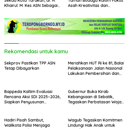
Sekda Kota Tarakan, dr. H.
Taman Budaya Kaltim Fokus
Khairul. M. Kes ASN Sebagai
Asah Kreativitas dan
Abdi Negara
Regenerasi Seniman Muda
Rekomendasi untuk kamu
Sekprov Pastikan TPP ASN
Meriahkan HUT RI ke 81, Balai
Tetap Dibayarkan
Pelaksanaan Jalan Nasional
Lakukan Pembersihan dan
Pengecatan Kerb
Bappeda Kaltim Evaluasi
Gubernur Buka Kirab
Rencana Aksi SDI 2025–2026,
Kebangsaan di Sebatik,
Siapkan Penyusunan
Tegaskan Perbatasan Wajah
Program Hingga 2029
Terdepan Indonesia
Hadiri Pisah Sambut,
Wagub Tegaskan Komitmen
Walikota Polisi Menjaga
Lindungi Hak Anak untuk