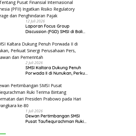
12 Juli 2026
Laporan Focus Group
Discussion (FGD) SMSI di Bali
Tentang Pusat Finansial
Internasional Indonesia (PFII)
Ingatkan Risiko Regulatory
Arbitrage dan Penghindaran
Pajak
2 Juli 2026
SMSI Kaltara Dukung Penuh
Porwada II di Nunukan, Perkuat
Sinergi Perusahaan Pers,
Wartawan dan Pemerintah
1 Juli 2026
Dewan Pertimbangan SMSI
Pusat Taufiequrachman Ruki
Terima Bintang Kehormatan
dari Presiden Prabowo pada