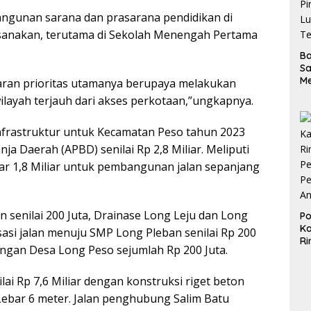
ngunan sarana dan prasarana pendidikan di
aksanakan, terutama di Sekolah Menengah Pertama
B
S
M
ran prioritas utamanya berupaya melakukan
D
ayah terjauh dari akses perkotaan,”ungkapnya.
d
Pi
Lu
infrastruktur untuk Kecamatan Peso tahun 2023
Te
a Daerah (APBD) senilai Rp 2,8 Miliar. Meliputi
ar 1,8 Miliar untuk pembangunan jalan sepanjang
senilai 200 Juta, Drainase Long Leju dan Long
Po
Ka
sasi jalan menuju SMP Long Pleban senilai Rp 200
Ri
kungan Desa Long Peso sejumlah Rp 200 Juta.
Pe
Pe
A
ai Rp 7,6 Miliar dengan konstruksi riget beton
Lebar 6 meter. Jalan penghubung Salim Batu