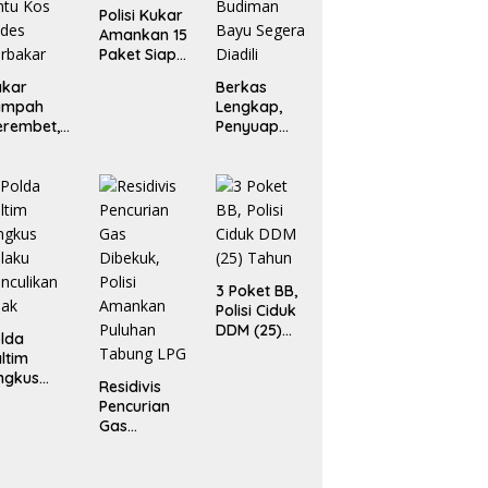
Polisi Kukar
Amankan 15
Paket Siap
Edar
akar
Berkas
ampah
Lengkap,
erembet,
Penyuap
ua Rumah
Pejabat Bea
an Enam
Cukai
ntu Kos
Budiman
des
Bayu
rbakar
Segera
Diadili
3 Poket BB,
Polisi Ciduk
DDM (25)
lda
Tahun
ltim
ngkus
Residivis
laku
Pencurian
nculikan
Gas
nak
Dibekuk,
Polisi
Amankan