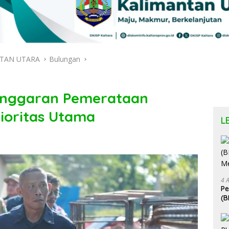
TAN UTARA
Bulungan
Anggaran Pemerataan
ioritas Utama
L
4 
P
(B
Me