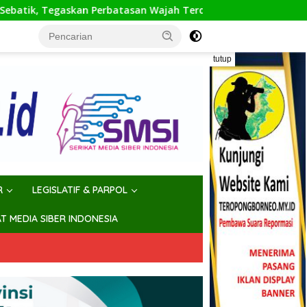
tasan Wajah Terdepan Indonesia
Hadiri Pisah Sambut,
tutup
R
LEGISLATIF & PARPOL
AT MEDIA SIBER INDONESIA