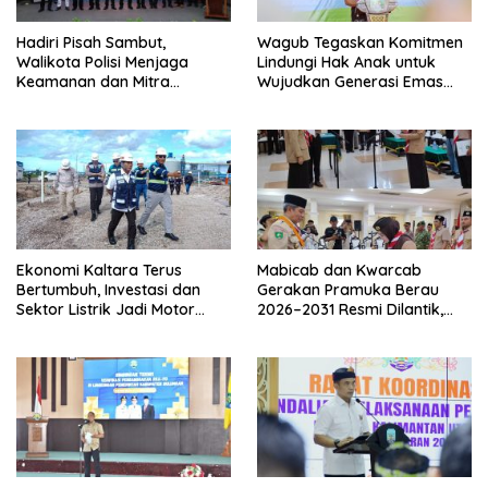
Hadiri Pisah Sambut,
Wagub Tegaskan Komitmen
Walikota Polisi Menjaga
Lindungi Hak Anak untuk
Keamanan dan Mitra
Wujudkan Generasi Emas
Strategi Pemerintahan
Kaltara
Ekonomi Kaltara Terus
Mabicab dan Kwarcab
Bertumbuh, Investasi dan
Gerakan Pramuka Berau
Sektor Listrik Jadi Motor
2026–2031 Resmi Dilantik,
Penggerak
Fokus Perkuat Pendidikan
Karakter