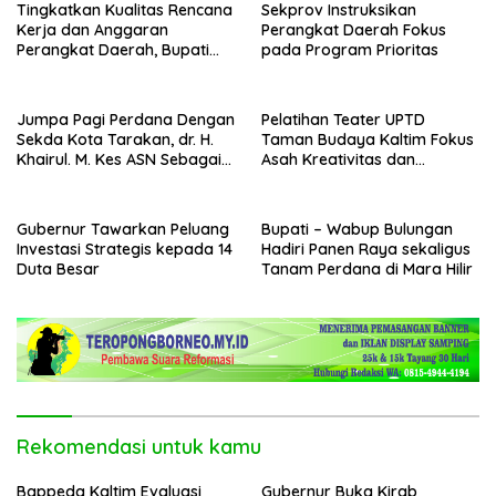
Tingkatkan Kualitas Rencana
Sekprov Instruksikan
Kerja dan Anggaran
Perangkat Daerah Fokus
Perangkat Daerah, Bupati
pada Program Prioritas
Buka Bintek Verifikasi
Penganggaran
Jumpa Pagi Perdana Dengan
Pelatihan Teater UPTD
Sekda Kota Tarakan, dr. H.
Taman Budaya Kaltim Fokus
Khairul. M. Kes ASN Sebagai
Asah Kreativitas dan
Abdi Negara
Regenerasi Seniman Muda
Gubernur Tawarkan Peluang
Bupati – Wabup Bulungan
Investasi Strategis kepada 14
Hadiri Panen Raya sekaligus
Duta Besar
Tanam Perdana di Mara Hilir
Rekomendasi untuk kamu
Bappeda Kaltim Evaluasi
Gubernur Buka Kirab