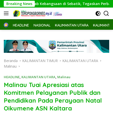
Langsung
ka Kirab Kebangsaan di Sebatik, Tegaskan Perbatasan Wajah 
Breaking News
ke
konten
Home
HEADLINE
NASIONAL
KALIMANTAN UTARA
KALIMANTA
Beranda
KALIMANTAN TIMUR
KALIMANTAN UTARA
Malinau
HEADLINE
,
KALIMANTAN UTARA
,
Malinau
Malinau Tuai Apresiasi atas
Komitmen Pelayanan Publik dan
Pendidikan Pada Perayaan Natal
Oikumene ASN Kaltara