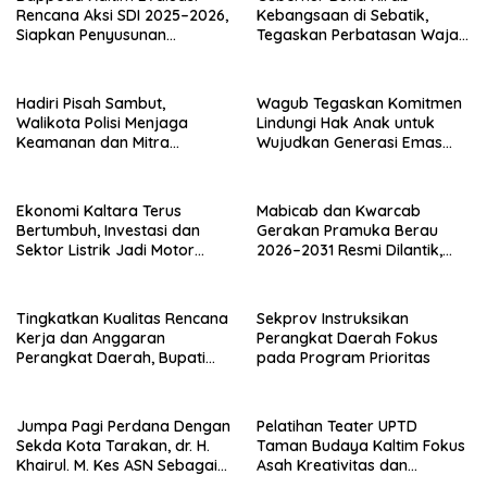
Rencana Aksi SDI 2025–2026,
Kebangsaan di Sebatik,
Siapkan Penyusunan
Tegaskan Perbatasan Wajah
Program Hingga 2029
Terdepan Indonesia
Hadiri Pisah Sambut,
Wagub Tegaskan Komitmen
Walikota Polisi Menjaga
Lindungi Hak Anak untuk
Keamanan dan Mitra
Wujudkan Generasi Emas
Strategi Pemerintahan
Kaltara
Ekonomi Kaltara Terus
Mabicab dan Kwarcab
Bertumbuh, Investasi dan
Gerakan Pramuka Berau
Sektor Listrik Jadi Motor
2026–2031 Resmi Dilantik,
Penggerak
Fokus Perkuat Pendidikan
Karakter
Tingkatkan Kualitas Rencana
Sekprov Instruksikan
Kerja dan Anggaran
Perangkat Daerah Fokus
Perangkat Daerah, Bupati
pada Program Prioritas
Buka Bintek Verifikasi
Penganggaran
Jumpa Pagi Perdana Dengan
Pelatihan Teater UPTD
Sekda Kota Tarakan, dr. H.
Taman Budaya Kaltim Fokus
Khairul. M. Kes ASN Sebagai
Asah Kreativitas dan
Abdi Negara
Regenerasi Seniman Muda