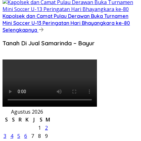
Kapolsek dan Camat Pulau Derawan Buka Turnamen
Mini Soccer U-13 Peringatan Hari Bhayangkara ke-80
Selengkapnya
Tanah Di Jual Samarinda – Bayur
Agustus 2026
S
S
R
K
J
S
M
1
2
3
4
5
6
7
8
9