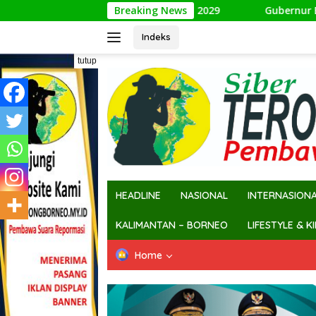
Langsung
rogram Hingga 2029
Breaking News
Gubernur Buka Kirab Kebangsaan d
ke
konten
Indeks
tutup
HEADLINE
NASIONAL
INTERNASION
KALIMANTAN – BORNEO
LIFESTYLE & K
Home