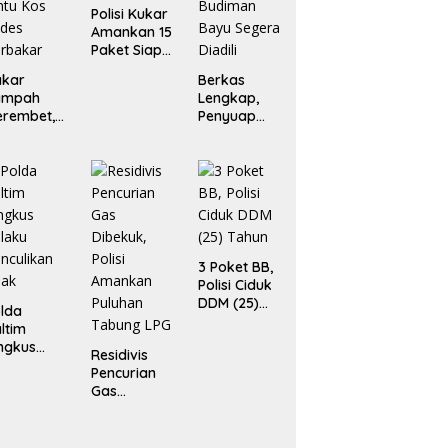
Polisi Kukar
Amankan 15
Paket Siap
Edar
akar
Berkas
ampah
Lengkap,
erembet,
Penyuap
ua Rumah
Pejabat Bea
an Enam
Cukai
ntu Kos
Budiman
des
Bayu
rbakar
Segera
Diadili
3 Poket BB,
Polisi Ciduk
DDM (25)
lda
Tahun
ltim
ngkus
Residivis
laku
Pencurian
nculikan
Gas
nak
Dibekuk,
Polisi
Amankan