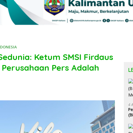
NDONESIA
Sedunia: Ketum SMSI Firdaus
 Perusahaan Pers Adalah
L
4 
P
(B
Me