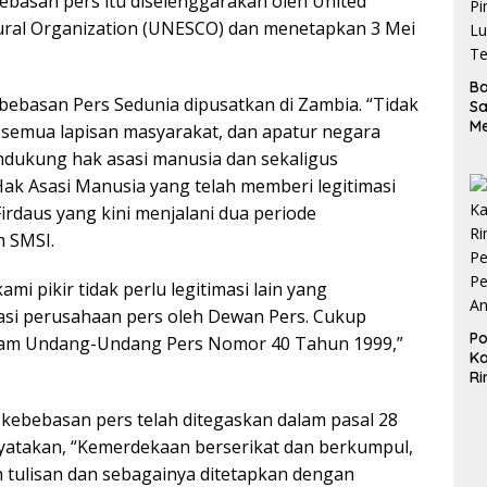
asan pers itu diselenggarakan oleh United
ultural Organization (UNESCO) dan menetapkan 3 Mei
B
Kebebasan Pers Sedunia dipusatkan di Zambia. “Tidak
S
M
a semua lapisan masyarakat, dan apatur negara
D
dukung hak asasi manusia dan sekaligus
d
k Asasi Manusia yang telah memberi legitimasi
Pi
Lu
rdaus yang kini menjalani dua periode
Te
 SMSI.
 pikir tidak perlu legitimasi lain yang
ikasi perusahaan pers oleh Dewan Pers. Cukup
Po
alam Undang-Undang Pers Nomor 40 Tahun 1999,”
Ka
Ri
Pe
Pe
ebebasan pers telah ditegaskan dalam pasal 28
A
takan, “Kemerdekaan berserikat dan berkumpul,
 tulisan dan sebagainya ditetapkan dengan