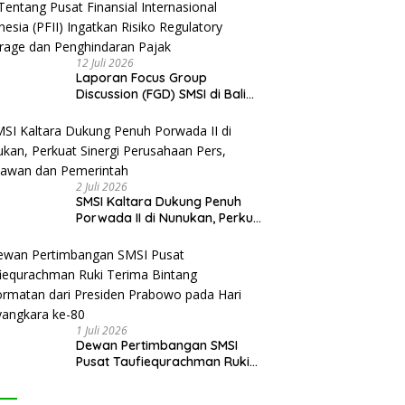
12 Juli 2026
Laporan Focus Group
Discussion (FGD) SMSI di Bali
Tentang Pusat Finansial
Internasional Indonesia (PFII)
Ingatkan Risiko Regulatory
Arbitrage dan Penghindaran
Pajak
2 Juli 2026
SMSI Kaltara Dukung Penuh
Porwada II di Nunukan, Perkuat
Sinergi Perusahaan Pers,
Wartawan dan Pemerintah
1 Juli 2026
Dewan Pertimbangan SMSI
Pusat Taufiequrachman Ruki
Terima Bintang Kehormatan
dari Presiden Prabowo pada