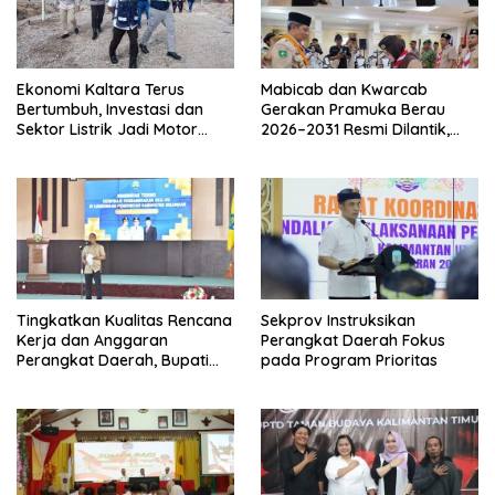
Ekonomi Kaltara Terus
Mabicab dan Kwarcab
Bertumbuh, Investasi dan
Gerakan Pramuka Berau
Sektor Listrik Jadi Motor
2026–2031 Resmi Dilantik,
Penggerak
Fokus Perkuat Pendidikan
Karakter
Tingkatkan Kualitas Rencana
Sekprov Instruksikan
Kerja dan Anggaran
Perangkat Daerah Fokus
Perangkat Daerah, Bupati
pada Program Prioritas
Buka Bintek Verifikasi
Penganggaran