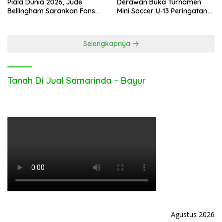
Piala Dunia 2026, Jude
Derawan Buka Turnamen
Bellingham Sarankan Fans
Mini Soccer U-13 Peringatan
Inggris Bolos Kerja
Hari Bhayangkara ke-80
Selengkapnya
Tanah Di Jual Samarinda – Bayur
Agustus 2026