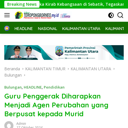
Langsung
ur Buka Kirab Kebangsaan di Sebatik, Tegaskan Perbatasan W
Breaking News
ke
konten
Home
HEADLINE
NASIONAL
KALIMANTAN UTARA
KALIMANTA
Beranda
KALIMANTAN TIMUR
KALIMANTAN UTARA
Bulungan
Bulungan
,
HEADLINE
,
Pendidikan
Guru Penggerak Diharapkan
Menjadi Agen Perubahan yang
Berpusat kepada Murid
Admin
27 Oktober 2024