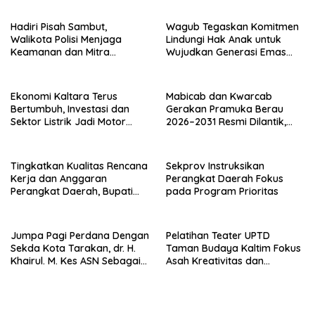
Hadiri Pisah Sambut,
Wagub Tegaskan Komitmen
Walikota Polisi Menjaga
Lindungi Hak Anak untuk
Keamanan dan Mitra
Wujudkan Generasi Emas
Strategi Pemerintahan
Kaltara
Ekonomi Kaltara Terus
Mabicab dan Kwarcab
Bertumbuh, Investasi dan
Gerakan Pramuka Berau
Sektor Listrik Jadi Motor
2026–2031 Resmi Dilantik,
Penggerak
Fokus Perkuat Pendidikan
Karakter
Tingkatkan Kualitas Rencana
Sekprov Instruksikan
Kerja dan Anggaran
Perangkat Daerah Fokus
Perangkat Daerah, Bupati
pada Program Prioritas
Buka Bintek Verifikasi
Penganggaran
Jumpa Pagi Perdana Dengan
Pelatihan Teater UPTD
Sekda Kota Tarakan, dr. H.
Taman Budaya Kaltim Fokus
Khairul. M. Kes ASN Sebagai
Asah Kreativitas dan
Abdi Negara
Regenerasi Seniman Muda