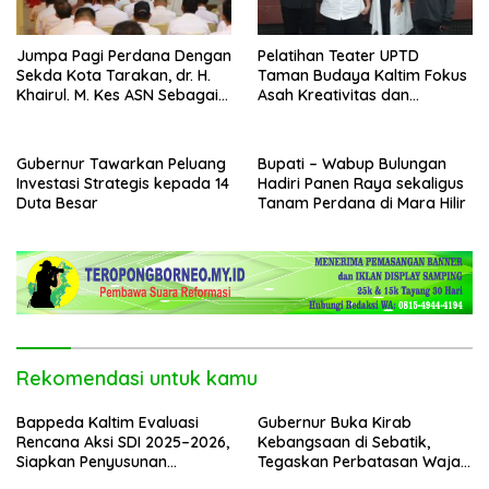
Jumpa Pagi Perdana Dengan
Pelatihan Teater UPTD
Sekda Kota Tarakan, dr. H.
Taman Budaya Kaltim Fokus
Khairul. M. Kes ASN Sebagai
Asah Kreativitas dan
Abdi Negara
Regenerasi Seniman Muda
Gubernur Tawarkan Peluang
Bupati – Wabup Bulungan
Investasi Strategis kepada 14
Hadiri Panen Raya sekaligus
Duta Besar
Tanam Perdana di Mara Hilir
Rekomendasi untuk kamu
Bappeda Kaltim Evaluasi
Gubernur Buka Kirab
Rencana Aksi SDI 2025–2026,
Kebangsaan di Sebatik,
Siapkan Penyusunan
Tegaskan Perbatasan Wajah
Program Hingga 2029
Terdepan Indonesia