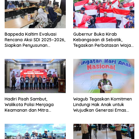
Bappeda Kaltim Evaluasi
Gubernur Buka Kirab
Rencana Aksi SDI 2025–2026,
Kebangsaan di Sebatik,
Siapkan Penyusunan
Tegaskan Perbatasan Wajah
Program Hingga 2029
Terdepan Indonesia
Hadiri Pisah Sambut,
Wagub Tegaskan Komitmen
Walikota Polisi Menjaga
Lindungi Hak Anak untuk
Keamanan dan Mitra
Wujudkan Generasi Emas
Strategi Pemerintahan
Kaltara