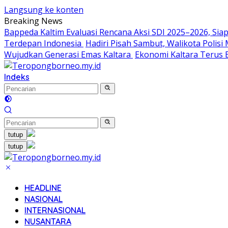
Langsung ke konten
Breaking News
Bappeda Kaltim Evaluasi Rencana Aksi SDI 2025–2026, S
Terdepan Indonesia
Hadiri Pisah Sambut, Walikota Polis
Wujudkan Generasi Emas Kaltara
Ekonomi Kaltara Terus B
Indeks
tutup
tutup
HEADLINE
NASIONAL
INTERNASIONAL
NUSANTARA