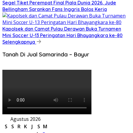
Segel Tiket Perempat Final Piala Dunia 2026, Jude
Bellingham Sarankan Fans Inggris Bolos Kerja
Kapolsek dan Camat Pulau Derawan Buka Turnamen
Mini Soccer U-13 Peringatan Hari Bhayangkara ke-80
Selengkapnya
Tanah Di Jual Samarinda – Bayur
Agustus 2026
S
S
R
K
J
S
M