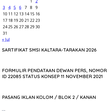
1
2
3
4
5
6
7
8
9
10
11
12
13
14
15
16
17
18
19
20
21
22
23
24
25
26
27
28
29
30
31
« Jul
SARTIFIKAT SMSI KALTARA-TARAKAN 2026
FORMULIR PENDATAAN DEWAN PERS, NOMOR
ID 22085 STATUS KONSEP 11 NOVEMBER 2021
PASANG IKLAN KOLOM / BLOK 2 / KANAN