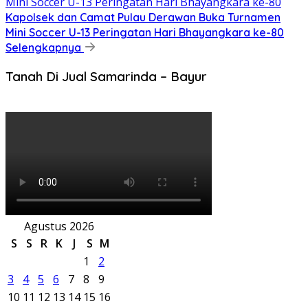
Kapolsek dan Camat Pulau Derawan Buka Turnamen
Mini Soccer U-13 Peringatan Hari Bhayangkara ke-80
Selengkapnya
Tanah Di Jual Samarinda – Bayur
Agustus 2026
S
S
R
K
J
S
M
1
2
3
4
5
6
7
8
9
10
11
12
13
14
15
16