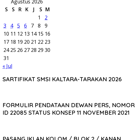
Agustus 2026
S
S
R
K
J
S
M
1
2
3
4
5
6
7
8
9
10
11
12
13
14
15
16
17
18
19
20
21
22
23
24
25
26
27
28
29
30
31
« Jul
SARTIFIKAT SMSI KALTARA-TARAKAN 2026
FORMULIR PENDATAAN DEWAN PERS, NOMOR
ID 22085 STATUS KONSEP 11 NOVEMBER 2021
PASANG IKLAN KOLOM / BLOK 2 / KANAN