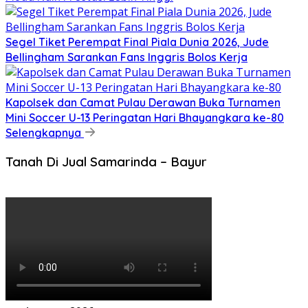
Segel Tiket Perempat Final Piala Dunia 2026, Jude
Bellingham Sarankan Fans Inggris Bolos Kerja
Kapolsek dan Camat Pulau Derawan Buka Turnamen
Mini Soccer U-13 Peringatan Hari Bhayangkara ke-80
Selengkapnya
Tanah Di Jual Samarinda – Bayur