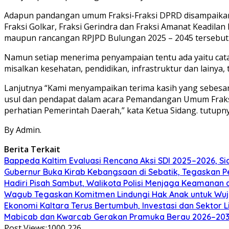
Adapun pandangan umum Fraksi-Fraksi DPRD disampaikan o
Fraksi Golkar, Fraksi Gerindra dan Fraksi Amanat Keadi
maupun rancangan RPJPD Bulungan 2025 – 2045 tersebut
Namun setiap menerima penyampaian tentu ada yaitu catata
misalkan kesehatan, pendidikan, infrastruktur dan lainya,
Lanjutnya “Kami menyampaikan terima kasih yang sebesar
usul dan pendapat dalam acara Pemandangan Umum Fraksi
perhatian Pemerintah Daerah,” kata Ketua Sidang. tutupny
By Admin.
Berita Terkait
Bappeda Kaltim Evaluasi Rencana Aksi SDI 2025–2026, 
Gubernur Buka Kirab Kebangsaan di Sebatik, Tegaskan 
Hadiri Pisah Sambut, Walikota Polisi Menjaga Keamanan 
Wagub Tegaskan Komitmen Lindungi Hak Anak untuk Wuj
Ekonomi Kaltara Terus Bertumbuh, Investasi dan Sektor 
Mabicab dan Kwarcab Gerakan Pramuka Berau 2026–2031 R
Post Views:1000
226