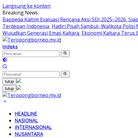
Langsung ke konten
Breaking News
Bappeda Kaltim Evaluasi Rencana Aksi SDI 2025–2026, S
Terdepan Indonesia
Hadiri Pisah Sambut, Walikota Polis
Wujudkan Generasi Emas Kaltara
Ekonomi Kaltara Terus B
Indeks
tutup
tutup
HEADLINE
NASIONAL
INTERNASIONAL
NUSANTARA