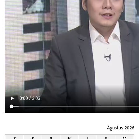
Agustus 2026
S
S
R
K
J
S
M