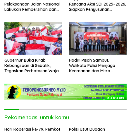
Pelaksanaan Jalan Nasional
Rencana Aksi SDI 2025–2026,
Lakukan Pembersihan dan
Siapkan Penyusunan
Pengecatan Kerb
Program Hingga 2029
Gubernur Buka Kirab
Hadiri Pisah Sambut,
Kebangsaan di Sebatik,
Walikota Polisi Menjaga
Tegaskan Perbatasan Wajah
Keamanan dan Mitra
Terdepan Indonesia
Strategi Pemerintahan
Rekomendasi untuk kamu
Hari Koperasi ke-79, Pemkot
Polisi Usut Dugaan