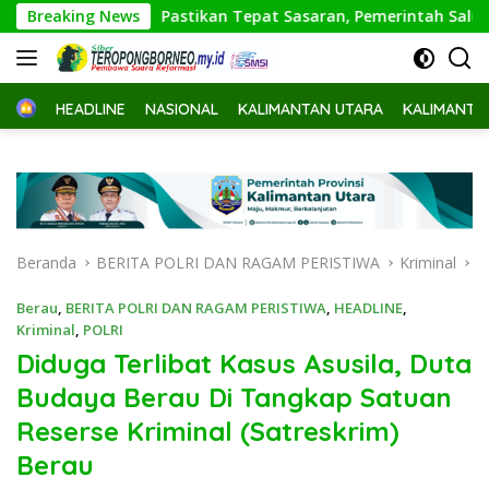
Langsung
Pastikan Tepat Sasaran, Pemerintah Salurkan Bansos kepada 
Breaking News
ke
konten
Home
HEADLINE
NASIONAL
KALIMANTAN UTARA
KALIMANTA
Beranda
BERITA POLRI DAN RAGAM PERISTIWA
Kriminal
Berau
,
BERITA POLRI DAN RAGAM PERISTIWA
,
HEADLINE
,
Kriminal
,
POLRI
Diduga Terlibat Kasus Asusila, Duta
Budaya Berau Di Tangkap Satuan
Reserse Kriminal (Satreskrim)
Berau