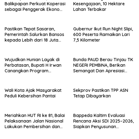
Balikpapan Perkuat Koperasi
Kesengajaan, 10 Hektare
sebagai Penggerak Ekonomi
Lahan Terbakar
Masyarakat
Pastikan Tepat Sasaran,
Gubernur Ikut Run Night Slipi,
Pemerintah Salurkan Bansos
600 Peserta Ramaikan Lari
kepada Lebih dari 18 Juta
7,5 Kilometer
KPM
Wujudkan Hunian Layak di
Bunda PAUD Berau Tinjau TK
Perbatasan, Bupati H Irwan
NEGERI PEMBINA, Berikan
Canangkan Program
Semangat Dan Apresiasi
Bantuan Stimulan
Kepada Peserta Didik
Perumahan Swadaya 2026
Wali Kota Ajak Masyarakat
Sekprov Pastikan TPP ASN
Peduli Kebersihan Pantai
Tetap Dibayarkan
Meriahkan HUT RI ke 81, Balai
Bappeda Kaltim Evaluasi
Pelaksanaan Jalan Nasional
Rencana Aksi SDI 2025–2026,
Lakukan Pembersihan dan
Siapkan Penyusunan
Pengecatan Kerb
Program Hingga 2029