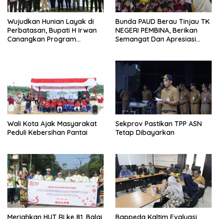
Wujudkan Hunian Layak di
Bunda PAUD Berau Tinjau TK
Perbatasan, Bupati H Irwan
NEGERI PEMBINA, Berikan
Canangkan Program
Semangat Dan Apresiasi
Bantuan Stimulan
Kepada Peserta Didik
Perumahan Swadaya 2026
Wali Kota Ajak Masyarakat
Sekprov Pastikan TPP ASN
Peduli Kebersihan Pantai
Tetap Dibayarkan
Meriahkan HUT RI ke 81, Balai
Bappeda Kaltim Evaluasi