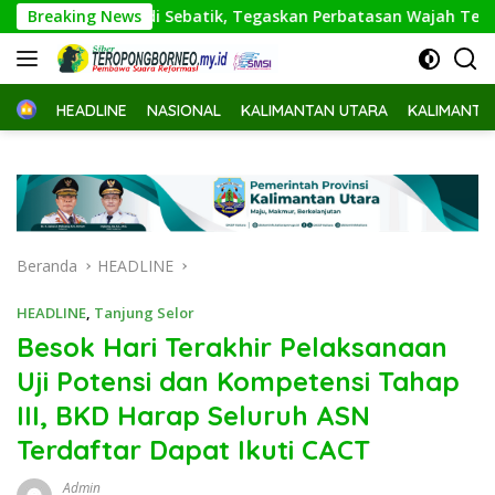
Langsung
saan di Sebatik, Tegaskan Perbatasan Wajah Terdepan Indone
Breaking News
ke
konten
Home
HEADLINE
NASIONAL
KALIMANTAN UTARA
KALIMANTA
Beranda
HEADLINE
HEADLINE
,
Tanjung Selor
Besok Hari Terakhir Pelaksanaan
Uji Potensi dan Kompetensi Tahap
III, BKD Harap Seluruh ASN
Terdaftar Dapat Ikuti CACT
Admin