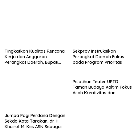
Penggerak
Fokus Perkuat Pendidikan
Karakter
Tingkatkan Kualitas Rencana
Sekprov Instruksikan
Kerja dan Anggaran
Perangkat Daerah Fokus
Perangkat Daerah, Bupati
pada Program Prioritas
Buka Bintek Verifikasi
Penganggaran
Jumpa Pagi Perdana Dengan
Pelatihan Teater UPTD
Sekda Kota Tarakan, dr. H.
Taman Budaya Kaltim Fokus
Khairul. M. Kes ASN Sebagai
Asah Kreativitas dan
Abdi Negara
Regenerasi Seniman Muda
Gubernur Tawarkan Peluang
Bupati – Wabup Bulungan
Investasi Strategis kepada 14
Hadiri Panen Raya sekaligus
Duta Besar
Tanam Perdana di Mara Hilir