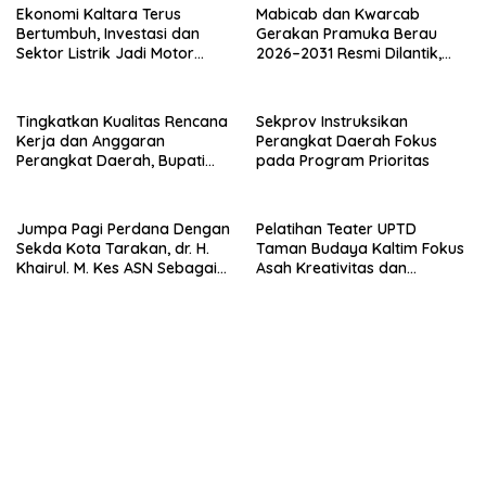
Tingkatkan Kualitas Rencana
Sekprov Instruksikan
Kerja dan Anggaran
Perangkat Daerah Fokus
Perangkat Daerah, Bupati
pada Program Prioritas
Buka Bintek Verifikasi
Penganggaran
Jumpa Pagi Perdana Dengan
Pelatihan Teater UPTD
Sekda Kota Tarakan, dr. H.
Taman Budaya Kaltim Fokus
Khairul. M. Kes ASN Sebagai
Asah Kreativitas dan
Abdi Negara
Regenerasi Seniman Muda
LEGISLATIF & PARPOL