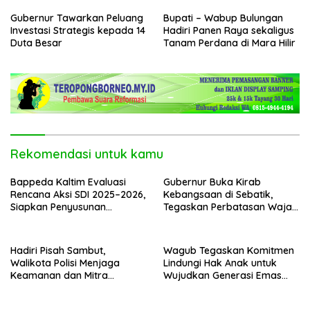
Rekomendasi untuk kamu
Bappeda Kaltim Evaluasi
Gubernur Buka Kirab
Rencana Aksi SDI 2025–2026,
Kebangsaan di Sebatik,
Siapkan Penyusunan
Tegaskan Perbatasan Wajah
Program Hingga 2029
Terdepan Indonesia
Hadiri Pisah Sambut,
Wagub Tegaskan Komitmen
Walikota Polisi Menjaga
Lindungi Hak Anak untuk
Keamanan dan Mitra
Wujudkan Generasi Emas
Strategi Pemerintahan
Kaltara
Ekonomi Kaltara Terus
Mabicab dan Kwarcab
Bertumbuh, Investasi dan
Gerakan Pramuka Berau
Sektor Listrik Jadi Motor
2026–2031 Resmi Dilantik,
Penggerak
Fokus Perkuat Pendidikan
Karakter