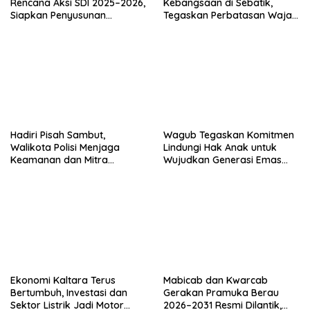
Rencana Aksi SDI 2025–2026,
Kebangsaan di Sebatik,
Siapkan Penyusunan
Tegaskan Perbatasan Wajah
Program Hingga 2029
Terdepan Indonesia
Wagub Tegaskan Komitmen
Lindungi Hak Anak untuk
Wujudkan Generasi Emas
Kaltara
Hadiri Pisah Sambut,
Walikota Polisi Menjaga
Keamanan dan Mitra
Strategi Pemerintahan
Ekonomi Kaltara Terus
Mabicab dan Kwarcab
Bertumbuh, Investasi dan
Gerakan Pramuka Berau
Sektor Listrik Jadi Motor
2026–2031 Resmi Dilantik,