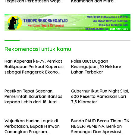
Tegaskan Perbatasan Wajah
Keamanan dan Mitra
Terdepan Indonesia
Strategi Pemerintahan
Rekomendasi untuk kamu
Hari Koperasi ke-79, Pemkot
Polisi Usut Dugaan
Balikpapan Perkuat Koperasi
Kesengajaan, 10 Hektare
sebagai Penggerak Ekonomi
Lahan Terbakar
Masyarakat
Pastikan Tepat Sasaran,
Gubernur Ikut Run Night Slipi,
Pemerintah Salurkan Bansos
600 Peserta Ramaikan Lari
kepada Lebih dari 18 Juta
7,5 Kilometer
KPM
Wujudkan Hunian Layak di
Bunda PAUD Berau Tinjau TK
Perbatasan, Bupati H Irwan
NEGERI PEMBINA, Berikan
Canangkan Program
Semangat Dan Apresiasi