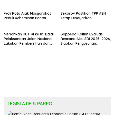
Bantuan Stimulan
Kepada Peserta Didik
Perumahan Swadaya 2026
Wali Kota Ajak Masyarakat
Sekprov Pastikan TPP ASN
Peduli Kebersihan Pantai
Tetap Dibayarkan
Meriahkan HUT RI ke 81, Balai
Bappeda Kaltim Evaluasi
Pelaksanaan Jalan Nasional
Rencana Aksi SDI 2025–2026,
Lakukan Pembersihan dan
Siapkan Penyusunan
Pengecatan Kerb
Program Hingga 2029
LEGISLATIF & PARPOL