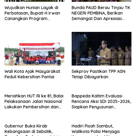
Wujudkan Hunian Layak di
Bunda PAUD Berau Tinjau TK
Perbatasan, Bupati H Irwan
NEGERI PEMBINA, Berikan
Canangkan Program
Semangat Dan Apresiasi
Bantuan Stimulan
Kepada Peserta Didik
Perumahan Swadaya 2026
Wali Kota Ajak Masyarakat
Sekprov Pastikan TPP ASN
Peduli Kebersihan Pantai
Tetap Dibayarkan
Meriahkan HUT RI ke 81, Balai
Bappeda Kaltim Evaluasi
Pelaksanaan Jalan Nasional
Rencana Aksi SDI 2025–2026,
Lakukan Pembersihan dan
Siapkan Penyusunan
Pengecatan Kerb
Program Hingga 2029
Gubernur Buka Kirab
Hadiri Pisah Sambut,
Kebangsaan di Sebatik,
Walikota Polisi Menjaga