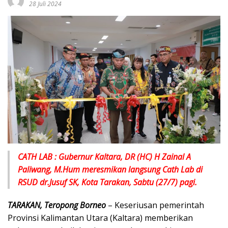
28 Juli 2024
CATH LAB : Gubernur Kaltara, DR (HC) H Zainal A
Paliwang, M.Hum meresmikan langsung Cath Lab di
RSUD dr.Jusuf SK, Kota Tarakan, Sabtu (27/7) pagi.
TARAKAN, Teropong Borneo
– Keseriusan pemerintah
Provinsi Kalimantan Utara (Kaltara) memberikan