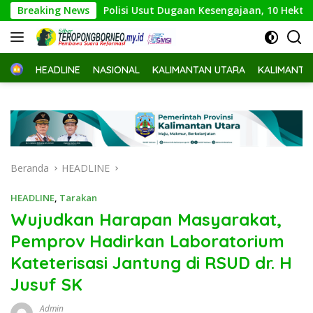
Langsung
Breaking News
Polisi Usut Dugaan Kesengajaan, 10 Hektare Lahan Ter
ke
konten
Home
HEADLINE
NASIONAL
KALIMANTAN UTARA
KALIMANTA
Beranda
HEADLINE
HEADLINE
,
Tarakan
Wujudkan Harapan Masyarakat,
Pemprov Hadirkan Laboratorium
Kateterisasi Jantung di RSUD dr. H
Jusuf SK
Admin