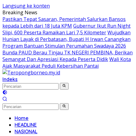
Langsung ke konten
Breaking News
Pastikan Tepat Sasaran, Pemerintah Salurkan Bansos
kepada Lebih dari 18 Juta KPM
Gubernur Ikut Run Night
Slipi, 600 Peserta Ramaikan Lari 7,5 Kilometer
Wujudkan
Hunian Layak di Perbatasan, Bupati H Irwan Canangkan
Program Bantuan Stimulan Perumahan Swadaya 2026
Bunda PAUD Berau Tinjau TK NEGERI PEMBINA, Berikan
Semangat Dan Apresiasi Kepada Peserta Didik
Wali Kota
Ajak Masyarakat Peduli Kebersihan Pantai
Indeks
Home
HEADLINE
NASIONAL