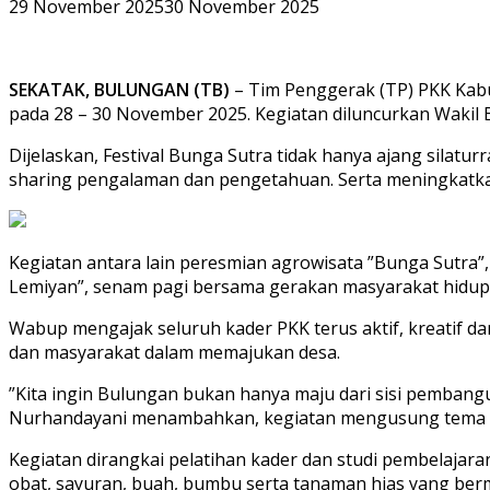
29 November 2025
30 November 2025
SEKATAK, BULUNGAN (TB)
– Tim Penggerak (TP) PKK Kabu
pada 28 – 30 November 2025. Kegiatan diluncurkan Wakil 
Dijelaskan, Festival Bunga Sutra tidak hanya ajang silat
sharing pengalaman dan pengetahuan. Serta meningkatk
Kegiatan antara lain peresmian agrowisata ”Bunga Sutra”,
Lemiyan”, senam pagi bersama gerakan masyarakat hidup 
Wabup mengajak seluruh kader PKK terus aktif, kreatif 
dan masyarakat dalam memajukan desa.
”Kita ingin Bulungan bukan hanya maju dari sisi pembangun
Nurhandayani menambahkan, kegiatan mengusung tema ”M
Kegiatan dirangkai pelatihan kader dan studi pembela
obat, sayuran, buah, bumbu serta tanaman hias yang ber