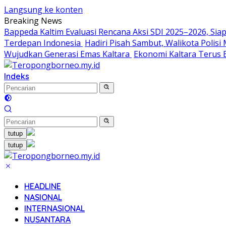
Langsung ke konten
Breaking News
Bappeda Kaltim Evaluasi Rencana Aksi SDI 2025–2026, S
Terdepan Indonesia
Hadiri Pisah Sambut, Walikota Polis
Wujudkan Generasi Emas Kaltara
Ekonomi Kaltara Terus B
Indeks
tutup
tutup
HEADLINE
NASIONAL
INTERNASIONAL
NUSANTARA