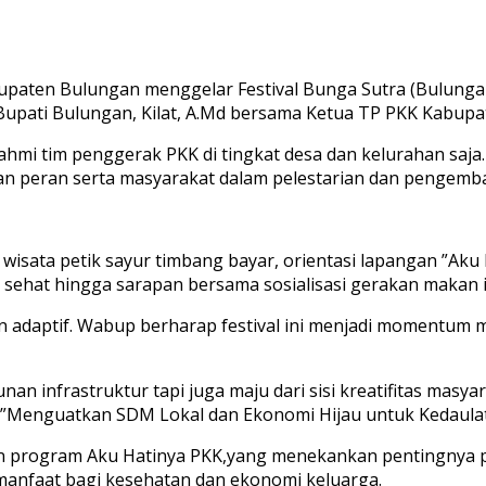
paten Bulungan menggelar Festival Bunga Sutra (Bulunga
Bupati Bulungan, Kilat, A.Md bersama Ketua TP PKK Kabupat
urrahmi tim penggerak PKK di tingkat desa dan kelurahan sa
an peran serta masyarakat dalam pelestarian dan pengem
 wisata petik sayur timbang bayar, orientasi lapangan ”Ak
sehat hingga sarapan bersama sosialisasi gerakan makan i
dan adaptif. Wabup berharap festival ini menjadi momentu
an infrastruktur tapi juga maju dari sisi kreatifitas masy
enguatkan SDM Lokal dan Ekonomi Hijau untuk Kedaulata
jaran program Aku Hatinya PKK,yang menekankan pentingn
manfaat bagi kesehatan dan ekonomi keluarga.