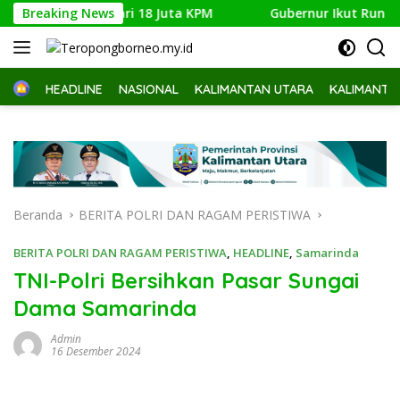
Langsung
ih dari 18 Juta KPM
Breaking News
Gubernur Ikut Run Night Slipi, 600
ke
konten
Home
HEADLINE
NASIONAL
KALIMANTAN UTARA
KALIMANTA
Beranda
BERITA POLRI DAN RAGAM PERISTIWA
BERITA POLRI DAN RAGAM PERISTIWA
,
HEADLINE
,
Samarinda
TNI-Polri Bersihkan Pasar Sungai
Dama Samarinda
Admin
16 Desember 2024