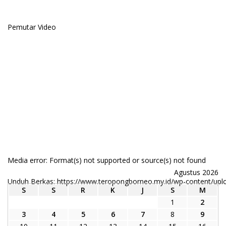
Pemutar Video
Media error: Format(s) not supported or source(s) not found
Agustus 2026
Unduh Berkas: https://www.teropongborneo.my.id/wp-content/up
S
S
R
K
J
S
M
1
2
3
4
5
6
7
8
9
00:00