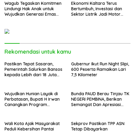
Wagub Tegaskan Komitmen
Ekonomi Kaltara Terus
Lindungi Hak Anak untuk
Bertumbuh, Investasi dan
Wujudkan Generasi Emas
Sektor Listrik Jadi Motor
Kaltara
Penggerak
Rekomendasi untuk kamu
Pastikan Tepat Sasaran,
Gubernur Ikut Run Night Slipi,
Pemerintah Salurkan Bansos
600 Peserta Ramaikan Lari
kepada Lebih dari 18 Juta
7,5 Kilometer
KPM
Wujudkan Hunian Layak di
Bunda PAUD Berau Tinjau TK
Perbatasan, Bupati H Irwan
NEGERI PEMBINA, Berikan
Canangkan Program
Semangat Dan Apresiasi
Bantuan Stimulan
Kepada Peserta Didik
Perumahan Swadaya 2026
Wali Kota Ajak Masyarakat
Sekprov Pastikan TPP ASN
Peduli Kebersihan Pantai
Tetap Dibayarkan