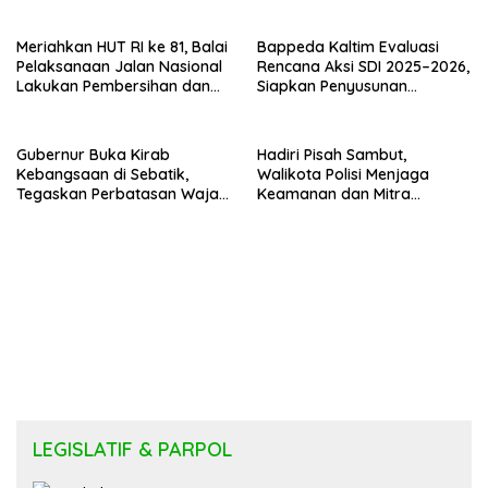
Meriahkan HUT RI ke 81, Balai
Bappeda Kaltim Evaluasi
Pelaksanaan Jalan Nasional
Rencana Aksi SDI 2025–2026,
Lakukan Pembersihan dan
Siapkan Penyusunan
Pengecatan Kerb
Program Hingga 2029
Gubernur Buka Kirab
Hadiri Pisah Sambut,
Kebangsaan di Sebatik,
Walikota Polisi Menjaga
Tegaskan Perbatasan Wajah
Keamanan dan Mitra
Terdepan Indonesia
Strategi Pemerintahan
LEGISLATIF & PARPOL