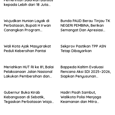
Pemerintah Salurkan Bansos
kepada Lebih dari 18 Juta
KPM
Wujudkan Hunian Layak di
Bunda PAUD Berau Tinjau TK
Perbatasan, Bupati H Irwan
NEGERI PEMBINA, Berikan
Canangkan Program
Semangat Dan Apresiasi
Bantuan Stimulan
Kepada Peserta Didik
Perumahan Swadaya 2026
Wali Kota Ajak Masyarakat
Sekprov Pastikan TPP ASN
Peduli Kebersihan Pantai
Tetap Dibayarkan
Meriahkan HUT RI ke 81, Balai
Bappeda Kaltim Evaluasi
Pelaksanaan Jalan Nasional
Rencana Aksi SDI 2025–2026,
Lakukan Pembersihan dan
Siapkan Penyusunan
Pengecatan Kerb
Program Hingga 2029
Gubernur Buka Kirab
Hadiri Pisah Sambut,
Kebangsaan di Sebatik,
Walikota Polisi Menjaga
Tegaskan Perbatasan Wajah
Keamanan dan Mitra
Terdepan Indonesia
Strategi Pemerintahan