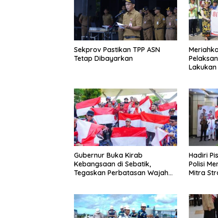
Sekprov Pastikan TPP ASN
Meriahkan
Tetap Dibayarkan
Pelaksan
Lakukan
Pengeca
Gubernur Buka Kirab
Hadiri P
Kebangsaan di Sebatik,
Polisi M
Tegaskan Perbatasan Wajah
Mitra St
Terdepan Indonesia