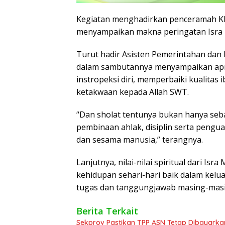
Kegiatan menghadirkan penceramah KH 
menyampaikan makna peringatan Isra M
Turut hadir Asisten Pemerintahan dan 
dalam sambutannya menyampaikan apre
instropeksi diri, memperbaiki kualita
ketakwaan kepada Allah SWT.
“Dan sholat tentunya bukan hanya seba
pembinaan ahlak, disiplin serta peng
dan sesama manusia,” terangnya.
Lanjutnya, nilai-nilai spiritual dari I
kehidupan sehari-hari baik dalam kel
tugas dan tanggungjawab masing-masi
Berita Terkait
Sekprov Pastikan TPP ASN Tetap Dibayarka