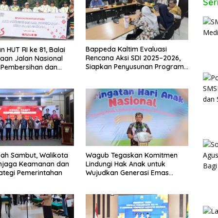
Ser
Bappeda Kaltim Evaluasi
 HUT RI ke 81, Balai
Rencana Aksi SDI 2025–2026,
aan Jalan Nasional
Siapkan Penyusunan Program
 Pembersihan dan
Hingga 2029
tan Kerb
isah Sambut, Walikota
Wagub Tegaskan Komitmen
enjaga Keamanan dan
Lindungi Hak Anak untuk
rategi Pemerintahan
Wujudkan Generasi Emas
Kaltara