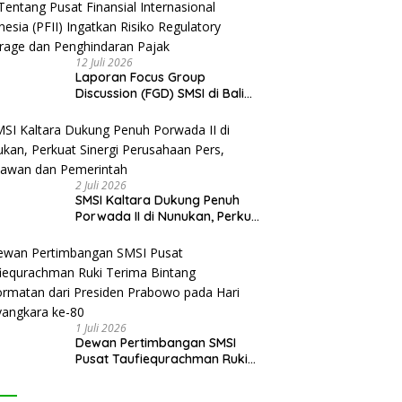
12 Juli 2026
Laporan Focus Group
Discussion (FGD) SMSI di Bali
Tentang Pusat Finansial
Internasional Indonesia (PFII)
Ingatkan Risiko Regulatory
Arbitrage dan Penghindaran
Pajak
2 Juli 2026
SMSI Kaltara Dukung Penuh
Porwada II di Nunukan, Perkuat
Sinergi Perusahaan Pers,
Wartawan dan Pemerintah
1 Juli 2026
Dewan Pertimbangan SMSI
Pusat Taufiequrachman Ruki
Terima Bintang Kehormatan
dari Presiden Prabowo pada