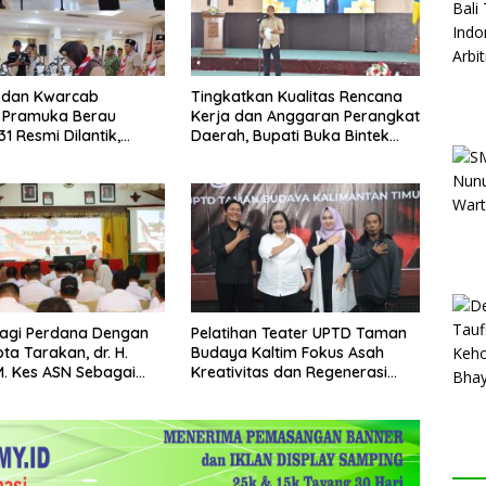
 dan Kwarcab
Tingkatkan Kualitas Rencana
 Pramuka Berau
Kerja dan Anggaran Perangkat
1 Resmi Dilantik,
Daerah, Bupati Buka Bintek
rkuat Pendidikan
Verifikasi Penganggaran
agi Perdana Dengan
Pelatihan Teater UPTD Taman
ta Tarakan, dr. H.
Budaya Kaltim Fokus Asah
 M. Kes ASN Sebagai
Kreativitas dan Regenerasi
Abdi Negara
Seniman Muda