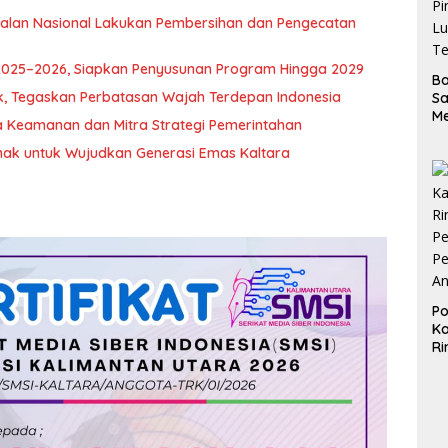
 Jalan Nasional Lakukan Pembersihan dan Pengecatan
 2025–2026, Siapkan Penyusunan Program Hingga 2029
B
k, Tegaskan Perbatasan Wajah Terdepan Indonesia
S
M
ga Keamanan dan Mitra Strategi Pemerintahan
D
d
ak untuk Wujudkan Generasi Emas Kaltara
Pi
Lu
Te
Po
Ka
Ri
Pe
Pe
A