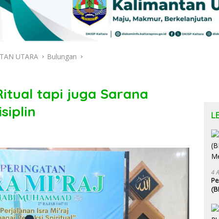
TAN UTARA
Bulungan
itual tapi juga Sarana
siplin
L
4 
P
(B
Me