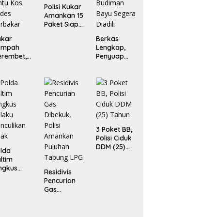
Polisi Kukar
Amankan 15
Paket Siap
Edar
akar
Berkas
ampah
Lengkap,
erembet,
Penyuap
ua Rumah
Pejabat Bea
an Enam
Cukai
ntu Kos
Budiman
des
Bayu
rbakar
Segera
Diadili
3 Poket BB,
Polisi Ciduk
DDM (25)
lda
Tahun
ltim
ngkus
Residivis
laku
Pencurian
nculikan
Gas
nak
Dibekuk,
Polisi
Amankan