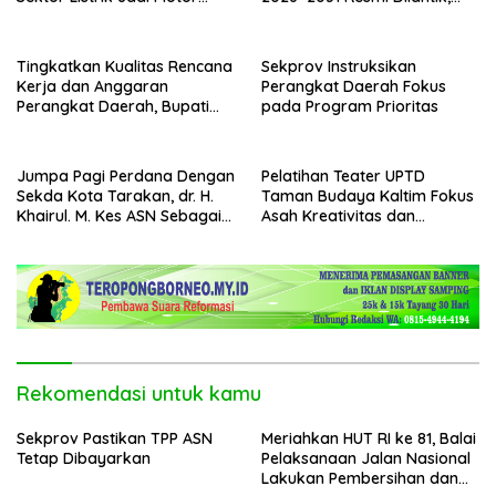
Penggerak
Fokus Perkuat Pendidikan
Karakter
Tingkatkan Kualitas Rencana
Sekprov Instruksikan
Kerja dan Anggaran
Perangkat Daerah Fokus
Perangkat Daerah, Bupati
pada Program Prioritas
Buka Bintek Verifikasi
Penganggaran
Jumpa Pagi Perdana Dengan
Pelatihan Teater UPTD
Sekda Kota Tarakan, dr. H.
Taman Budaya Kaltim Fokus
Khairul. M. Kes ASN Sebagai
Asah Kreativitas dan
Abdi Negara
Regenerasi Seniman Muda
Rekomendasi untuk kamu
Sekprov Pastikan TPP ASN
Meriahkan HUT RI ke 81, Balai
Tetap Dibayarkan
Pelaksanaan Jalan Nasional
Lakukan Pembersihan dan