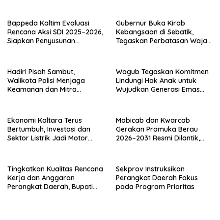
Pengecatan Kerb
Bappeda Kaltim Evaluasi
Gubernur Buka Kirab
Rencana Aksi SDI 2025–2026,
Kebangsaan di Sebatik,
Siapkan Penyusunan
Tegaskan Perbatasan Wajah
Program Hingga 2029
Terdepan Indonesia
Hadiri Pisah Sambut,
Wagub Tegaskan Komitmen
Walikota Polisi Menjaga
Lindungi Hak Anak untuk
Keamanan dan Mitra
Wujudkan Generasi Emas
Strategi Pemerintahan
Kaltara
Ekonomi Kaltara Terus
Mabicab dan Kwarcab
Bertumbuh, Investasi dan
Gerakan Pramuka Berau
Sektor Listrik Jadi Motor
2026–2031 Resmi Dilantik,
Penggerak
Fokus Perkuat Pendidikan
Karakter
Tingkatkan Kualitas Rencana
Sekprov Instruksikan
Kerja dan Anggaran
Perangkat Daerah Fokus
Perangkat Daerah, Bupati
pada Program Prioritas
Buka Bintek Verifikasi
Penganggaran