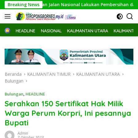
Langsung
 Pelaksanaan Jalan Nasional Lakukan Pembersihan dan Pengecat
Breaking News
ke
konten
Home
HEADLINE
NASIONAL
KALIMANTAN UTARA
KALIMANTA
Beranda
KALIMANTAN TIMUR
KALIMANTAN UTARA
Bulungan
Bulungan
,
HEADLINE
Serahkan 150 Sertifikat Hak Milik
Warga Perum Korpri, Ini pesannya
Bupati
Admin
7 Oktober 2023