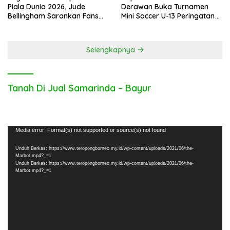
Piala Dunia 2026, Jude
Derawan Buka Turnamen
Bellingham Sarankan Fans
Mini Soccer U-13 Peringatan
Inggris Bolos Kerja
Hari Bhayangkara ke-80
Selengkapnya
Tanah Di Jual Samarinda – Bayur
Pemutar
Media error: Format(s) not supported or source(s) not found
Video
Unduh Berkas: https://www.teropongborneo.my.id/wp-content/uploads/2021/06/the-
Marbot.mp4?_=1
Unduh Berkas: https://www.teropongborneo.my.id/wp-content/uploads/2021/06/the-
Marbot.mp4?_=1