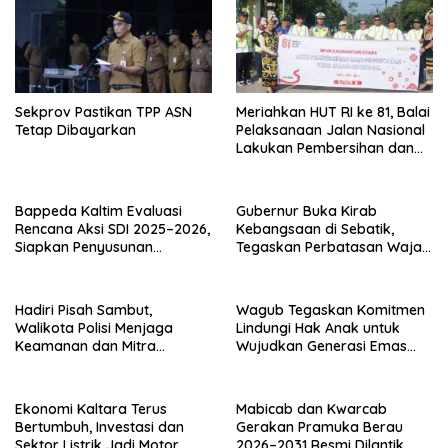
Sekprov Pastikan TPP ASN
Meriahkan HUT RI ke 81, Balai
Tetap Dibayarkan
Pelaksanaan Jalan Nasional
Lakukan Pembersihan dan
Pengecatan Kerb
Bappeda Kaltim Evaluasi
Gubernur Buka Kirab
Rencana Aksi SDI 2025–2026,
Kebangsaan di Sebatik,
Siapkan Penyusunan
Tegaskan Perbatasan Wajah
Program Hingga 2029
Terdepan Indonesia
Hadiri Pisah Sambut,
Wagub Tegaskan Komitmen
Walikota Polisi Menjaga
Lindungi Hak Anak untuk
Keamanan dan Mitra
Wujudkan Generasi Emas
Strategi Pemerintahan
Kaltara
Ekonomi Kaltara Terus
Mabicab dan Kwarcab
Bertumbuh, Investasi dan
Gerakan Pramuka Berau
Sektor Listrik Jadi Motor
2026–2031 Resmi Dilantik,