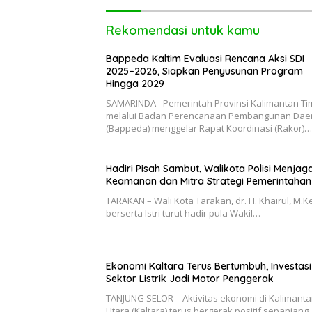
Rekomendasi untuk kamu
Bappeda Kaltim Evaluasi Rencana Aksi SDI
2025–2026, Siapkan Penyusunan Program
Hingga 2029
SAMARINDA– Pemerintah Provinsi Kalimantan Ti
melalui Badan Perencanaan Pembangunan Dae
(Bappeda) menggelar Rapat Koordinasi (Rakor)…
Hadiri Pisah Sambut, Walikota Polisi Menjag
Keamanan dan Mitra Strategi Pemerintahan
TARAKAN – Wali Kota Tarakan, dr. H. Khairul, M.Ke
berserta Istri turut hadir pula Wakil…
Ekonomi Kaltara Terus Bertumbuh, Investas
Sektor Listrik Jadi Motor Penggerak
TANJUNG SELOR – Aktivitas ekonomi di Kalimant
Utara (Kaltara) terus bergerak positif sepanjang