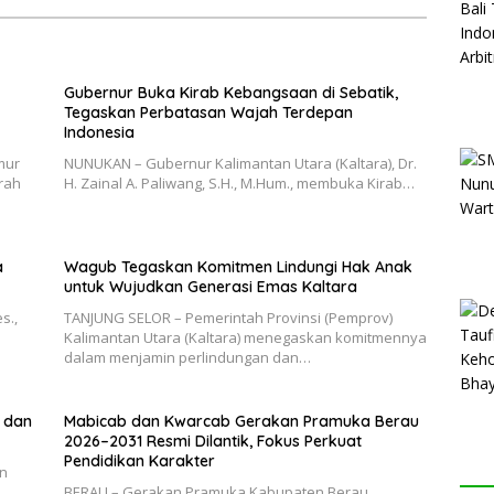
Gubernur Buka Kirab Kebangsaan di Sebatik,
Tegaskan Perbatasan Wajah Terdepan
Indonesia
mur
NUNUKAN – Gubernur Kalimantan Utara (Kaltara), Dr.
rah
H. Zainal A. Paliwang, S.H., M.Hum., membuka Kirab…
a
Wagub Tegaskan Komitmen Lindungi Hak Anak
untuk Wujudkan Generasi Emas Kaltara
s.,
TANJUNG SELOR – Pemerintah Provinsi (Pemprov)
Kalimantan Utara (Kaltara) menegaskan komitmennya
dalam menjamin perlindungan dan…
i dan
Mabicab dan Kwarcab Gerakan Pramuka Berau
2026–2031 Resmi Dilantik, Fokus Perkuat
Pendidikan Karakter
an
BERAU – Gerakan Pramuka Kabupaten Berau