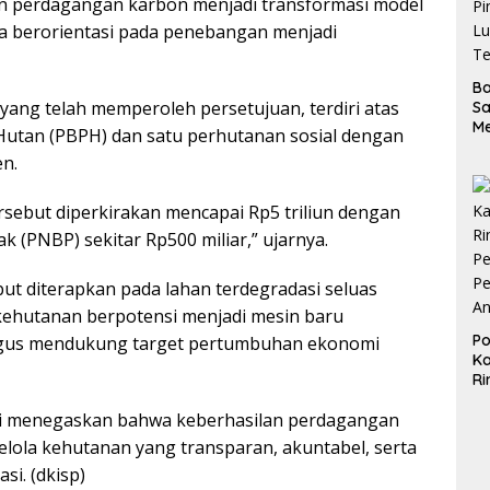
pan perdagangan karbon menjadi transformasi model
ya berorientasi pada penebangan menjadi
B
yang telah memperoleh persetujuan, terdiri atas
S
M
Hutan (PBPH) dan satu perhutanan sosial dengan
D
en.
d
Pi
Lu
ersebut diperkirakan mencapai Rp5 triliun dengan
Te
 (PNBP) sekitar Rp500 miliar,” ujarnya.
ut diterapkan pada lahan terdegradasi seluas
r kehutanan berpotensi menjadi mesin baru
Po
igus mendukung target pertumbuhan ekonomi
Ka
Ri
Pe
ni menegaskan bahwa keberhasilan perdagangan
Pe
A
lola kehutanan yang transparan, akuntabel, serta
si. (dkisp)