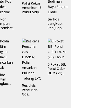
Polisi Kukar
Amankan 15
Paket Siap
Edar
akar
Berkas
ampah
Lengkap,
erembet,
Penyuap
ua Rumah
Pejabat Bea
an Enam
Cukai
ntu Kos
Budiman
des
Bayu
rbakar
Segera
Diadili
3 Poket BB,
Polisi Ciduk
DDM (25)
lda
Tahun
ltim
ngkus
Residivis
laku
Pencurian
nculikan
Gas
nak
Dibekuk,
Polisi
Amankan