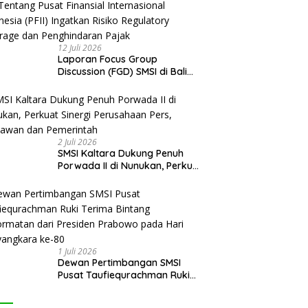
12 Juli 2026
Laporan Focus Group
Discussion (FGD) SMSI di Bali
Tentang Pusat Finansial
Internasional Indonesia (PFII)
Ingatkan Risiko Regulatory
Arbitrage dan Penghindaran
Pajak
2 Juli 2026
SMSI Kaltara Dukung Penuh
Porwada II di Nunukan, Perkuat
Sinergi Perusahaan Pers,
Wartawan dan Pemerintah
1 Juli 2026
Dewan Pertimbangan SMSI
Pusat Taufiequrachman Ruki
Terima Bintang Kehormatan
dari Presiden Prabowo pada