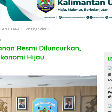
TAN UTARA
Tanjung Selor
r
nan Resmi Diluncurkan,
Ekonomi Hijau
L
4 
P
(B
Me