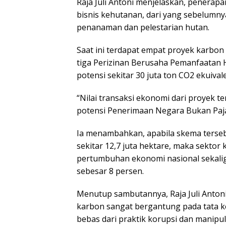
Raja Juli Antoni menjelaskan, penera
bisnis kehutanan, dari yang sebelumn
penanaman dan pelestarian hutan.
Saat ini terdapat empat proyek karbon 
tiga Perizinan Berusaha Pemanfaatan 
potensi sekitar 30 juta ton CO2 ekuival
“Nilai transaksi ekonomi dari proyek t
potensi Penerimaan Negara Bukan Pajak
Ia menambahkan, apabila skema terseb
sekitar 12,7 juta hektare, maka sekto
pertumbuhan ekonomi nasional sekal
sebesar 8 persen.
Menutup sambutannya, Raja Juli Anto
karbon sangat bergantung pada tata ke
bebas dari praktik korupsi dan manipula