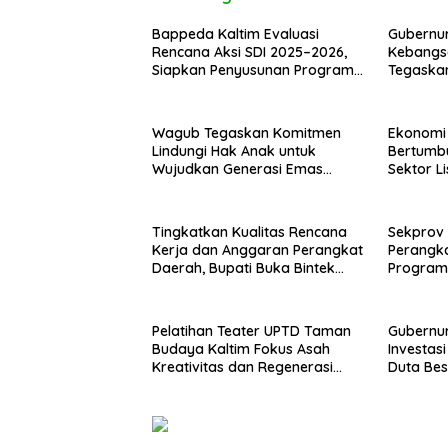
Bappeda Kaltim Evaluasi
Gubernur
Rencana Aksi SDI 2025–2026,
Kebangsa
Siapkan Penyusunan Program
Tegaska
Hingga 2029
Terdepa
Wagub Tegaskan Komitmen
Ekonomi 
Lindungi Hak Anak untuk
Bertumbu
Wujudkan Generasi Emas
Sektor Li
Kaltara
Pengger
Tingkatkan Kualitas Rencana
Sekprov 
Kerja dan Anggaran Perangkat
Perangk
Daerah, Bupati Buka Bintek
Program 
Verifikasi Penganggaran
Pelatihan Teater UPTD Taman
Gubernu
Budaya Kaltim Fokus Asah
Investas
Kreativitas dan Regenerasi
Duta Bes
Seniman Muda