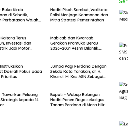
Ser
 Buka Kirab
Hadiri Pisah Sambut, Walikota
an di Sebatik,
Polisi Menjaga Keamanan dan
n Perbatasan Wajah
Mitra Strategi Pemerintahan
n Indonesia
Kaltara Terus
Mabicab dan Kwarcab
h, Investasi dan
Gerakan Pramuka Berau
strik Jadi Motor
2026–2031 Resmi Dilantik,
ak
Fokus Perkuat Pendidikan
Karakter
Instruksikan
Jumpa Pagi Perdana Dengan
at Daerah Fokus pada
Sekda Kota Tarakan, dr. H.
Prioritas
Khairul. M. Kes ASN Sebagai
Abdi Negara
r Tawarkan Peluang
Bupati – Wabup Bulungan
i Strategis kepada 14
Hadiri Panen Raya sekaligus
ar
Tanam Perdana di Mara Hilir