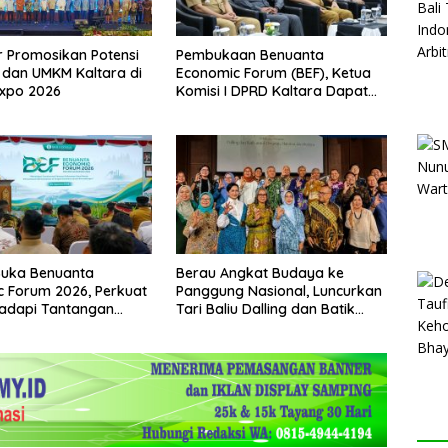
 Promosikan Potensi
Pembukaan Benuanta
i dan UMKM Kaltara di
Economic Forum (BEF), Ketua
Expo 2026
Komisi I DPRD Kaltara Dapat
Mengakselerasi Pertumbuhan
Ekonomi
uka Benuanta
Berau Angkat Budaya ke
 Forum 2026, Perkuat
Panggung Nasional, Luncurkan
Hadapi Tantangan
Tari Baliu Dalling dan Batik
Derawan Maratua