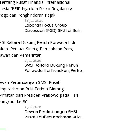
12 Juli 2026
Laporan Focus Group
Discussion (FGD) SMSI di Bali
Tentang Pusat Finansial
Internasional Indonesia (PFII)
Ingatkan Risiko Regulatory
Arbitrage dan Penghindaran
Pajak
2 Juli 2026
SMSI Kaltara Dukung Penuh
Porwada II di Nunukan, Perkuat
Sinergi Perusahaan Pers,
Wartawan dan Pemerintah
1 Juli 2026
Dewan Pertimbangan SMSI
Pusat Taufiequrachman Ruki
Terima Bintang Kehormatan
dari Presiden Prabowo pada