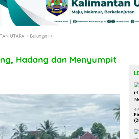
TAN UTARA
Bulungan
ng, Hadang dan Menyumpit
L
4 
P
(B
Me