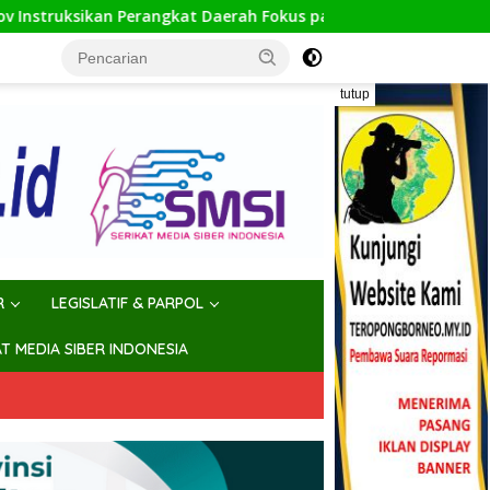
 Daerah Fokus pada Program Prioritas
Jumpa Pagi Perd
tutup
R
LEGISLATIF & PARPOL
AT MEDIA SIBER INDONESIA