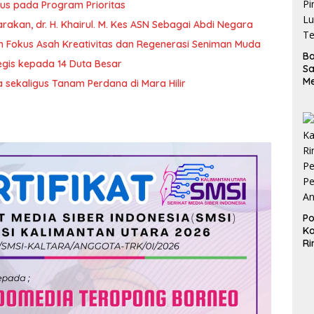
us pada Program Prioritas
Jumpa Pagi Perdana Dengan Sekda Kota Tarakan, dr. H. Khairul. M. Kes ASN Sebagai Abdi Negara
m Fokus Asah Kreativitas dan Regenerasi Seniman Muda
B
egis kepada 14 Duta Besar
S
M
 sekaligus Tanam Perdana di Mara Hilir
D
d
Pi
Lu
Te
Po
Ka
Ri
Pe
Pe
A