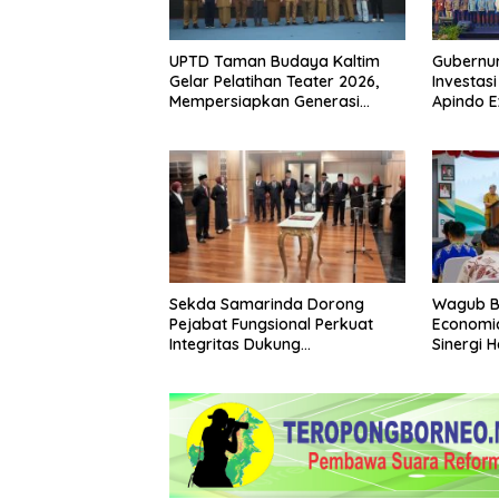
UPTD Taman Budaya Kaltim
Gubernur
Gelar Pelatihan Teater 2026,
Investas
Mempersiapkan Generasi
Apindo 
Muda Berkarakter dan
Percaya Diri
Sekda Samarinda Dorong
Wagub B
Pejabat Fungsional Perkuat
Economic
Integritas Dukung
Sinergi 
Transformasi Birokrasi
Global