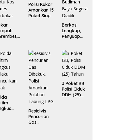
Polisi Kukar
Amankan 15
Paket Siap
Edar
akar
Berkas
ampah
Lengkap,
erembet,
Penyuap
ua Rumah
Pejabat Bea
an Enam
Cukai
ntu Kos
Budiman
des
Bayu
rbakar
Segera
Diadili
3 Poket BB,
Polisi Ciduk
DDM (25)
lda
Tahun
ltim
ngkus
Residivis
laku
Pencurian
nculikan
Gas
nak
Dibekuk,
Polisi
Amankan