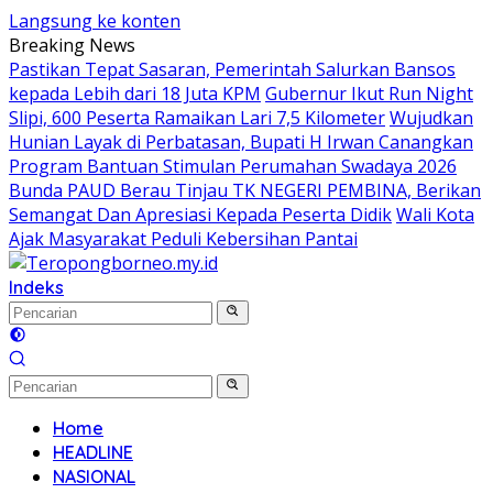
Langsung ke konten
Breaking News
Pastikan Tepat Sasaran, Pemerintah Salurkan Bansos
kepada Lebih dari 18 Juta KPM
Gubernur Ikut Run Night
Slipi, 600 Peserta Ramaikan Lari 7,5 Kilometer
Wujudkan
Hunian Layak di Perbatasan, Bupati H Irwan Canangkan
Program Bantuan Stimulan Perumahan Swadaya 2026
Bunda PAUD Berau Tinjau TK NEGERI PEMBINA, Berikan
Semangat Dan Apresiasi Kepada Peserta Didik
Wali Kota
Ajak Masyarakat Peduli Kebersihan Pantai
Indeks
Home
HEADLINE
NASIONAL