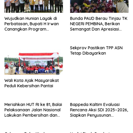
Wujudkan Hunian Layak di
Bunda PAUD Berau Tinjau TK
Perbatasan, Bupati H Irwan
NEGERI PEMBINA, Berikan
Canangkan Program
Semangat Dan Apresiasi
Bantuan Stimulan
Kepada Peserta Didik
Perumahan Swadaya 2026
Sekprov Pastikan TPP ASN
Tetap Dibayarkan
Wali Kota Ajak Masyarakat
Peduli Kebersihan Pantai
Meriahkan HUT RI ke 81, Balai
Bappeda Kaltim Evaluasi
Pelaksanaan Jalan Nasional
Rencana Aksi SDI 2025–2026,
Lakukan Pembersihan dan
Siapkan Penyusunan
Pengecatan Kerb
Program Hingga 2029