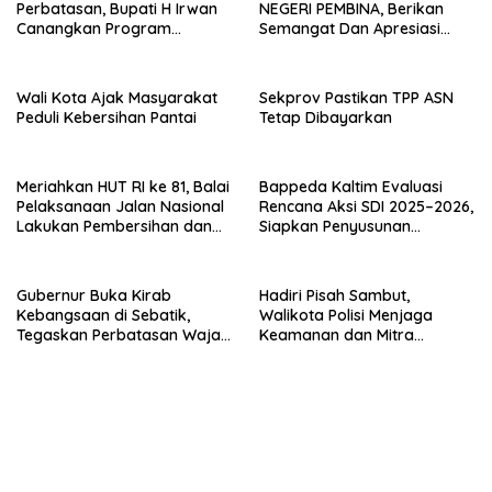
Perbatasan, Bupati H Irwan
NEGERI PEMBINA, Berikan
Canangkan Program
Semangat Dan Apresiasi
Bantuan Stimulan
Kepada Peserta Didik
Perumahan Swadaya 2026
Wali Kota Ajak Masyarakat
Sekprov Pastikan TPP ASN
Peduli Kebersihan Pantai
Tetap Dibayarkan
Meriahkan HUT RI ke 81, Balai
Bappeda Kaltim Evaluasi
Pelaksanaan Jalan Nasional
Rencana Aksi SDI 2025–2026,
Lakukan Pembersihan dan
Siapkan Penyusunan
Pengecatan Kerb
Program Hingga 2029
Gubernur Buka Kirab
Hadiri Pisah Sambut,
Kebangsaan di Sebatik,
Walikota Polisi Menjaga
Tegaskan Perbatasan Wajah
Keamanan dan Mitra
Terdepan Indonesia
Strategi Pemerintahan