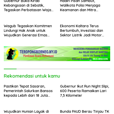
Gubernur Buka Kirab
Hadiri Pisah Sambut,
Kebangsaan di Sebatik,
Walikota Polisi Menjaga
Tegaskan Perbatasan Wajah
Keamanan dan Mitra
Terdepan Indonesia
Strategi Pemerintahan
Wagub Tegaskan Komitmen
Ekonomi Kaltara Terus
Lindungi Hak Anak untuk
Bertumbuh, Investasi dan
Wujudkan Generasi Emas
Sektor Listrik Jadi Motor
Kaltara
Penggerak
Rekomendasi untuk kamu
Pastikan Tepat Sasaran,
Gubernur Ikut Run Night Slipi,
Pemerintah Salurkan Bansos
600 Peserta Ramaikan Lari
kepada Lebih dari 18 Juta
7,5 Kilometer
KPM
Wujudkan Hunian Layak di
Bunda PAUD Berau Tinjau TK