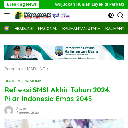
Langsung
ometer
Breaking News
Wujudkan Hunian Layak di Perbatasan, Bupati
ke
konten
Home
HEADLINE
NASIONAL
KALIMANTAN UTARA
KALIMANTA
Beranda
HEADLINE
HEADLINE
,
NASIONAL
Refleksi SMSI Akhir Tahun 2024:
Pilar Indonesia Emas 2045
Admin
1 Januari 2025