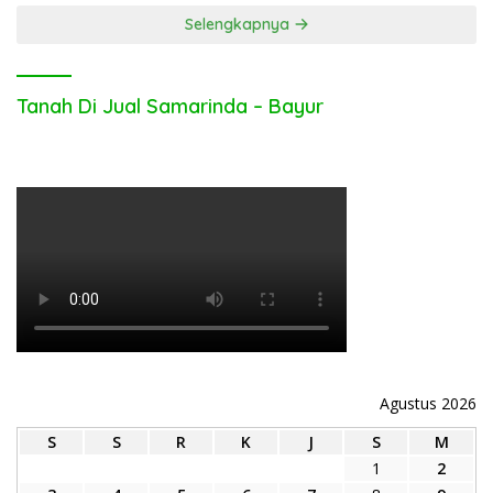
Selengkapnya
Tanah Di Jual Samarinda – Bayur
Agustus 2026
S
S
R
K
J
S
M
1
2