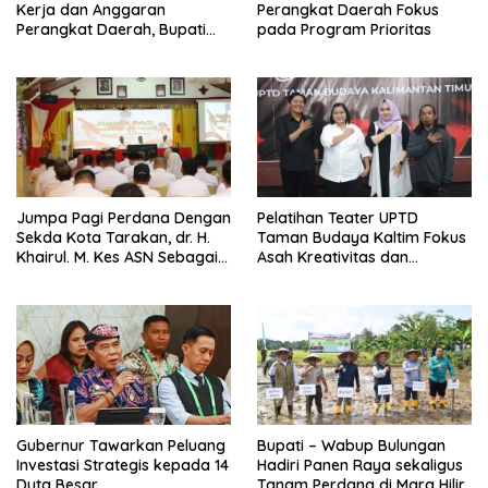
Kerja dan Anggaran
Perangkat Daerah Fokus
Perangkat Daerah, Bupati
pada Program Prioritas
Buka Bintek Verifikasi
Penganggaran
Jumpa Pagi Perdana Dengan
Pelatihan Teater UPTD
Sekda Kota Tarakan, dr. H.
Taman Budaya Kaltim Fokus
Khairul. M. Kes ASN Sebagai
Asah Kreativitas dan
Abdi Negara
Regenerasi Seniman Muda
Gubernur Tawarkan Peluang
Bupati – Wabup Bulungan
Investasi Strategis kepada 14
Hadiri Panen Raya sekaligus
Duta Besar
Tanam Perdana di Mara Hilir