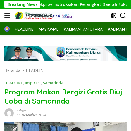
Langsung
Breaking News
Sekprov Instruksikan Perangkat Daerah Fokus pada Program
ke
konten
Home
HEADLINE
NASIONAL
KALIMANTAN UTARA
KALIMANTA
Beranda
HEADLINE
HEADLINE
,
Inspirasi
,
Samarinda
Program Makan Bergizi Gratis Diuji
Coba di Samarinda
Admin
11 Desember 2024