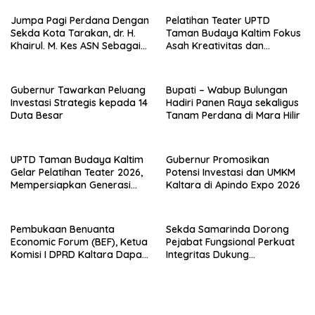
Penganggaran
Jumpa Pagi Perdana Dengan
Pelatihan Teater UPTD
Sekda Kota Tarakan, dr. H.
Taman Budaya Kaltim Fokus
Khairul. M. Kes ASN Sebagai
Asah Kreativitas dan
Abdi Negara
Regenerasi Seniman Muda
Gubernur Tawarkan Peluang
Bupati – Wabup Bulungan
Investasi Strategis kepada 14
Hadiri Panen Raya sekaligus
Duta Besar
Tanam Perdana di Mara Hilir
UPTD Taman Budaya Kaltim
Gubernur Promosikan
Gelar Pelatihan Teater 2026,
Potensi Investasi dan UMKM
Mempersiapkan Generasi
Kaltara di Apindo Expo 2026
Muda Berkarakter dan
Percaya Diri
Pembukaan Benuanta
Sekda Samarinda Dorong
Economic Forum (BEF), Ketua
Pejabat Fungsional Perkuat
Komisi I DPRD Kaltara Dapat
Integritas Dukung
Mengakselerasi
Transformasi Birokrasi
Pertumbuhan Ekonomi