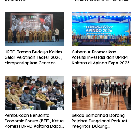
UPTD Taman Budaya Kaltim
Gubernur Promosikan
Gelar Pelatihan Teater 2026,
Potensi Investasi dan UMKM
Mempersiapkan Generasi
Kaltara di Apindo Expo 2026
Muda Berkarakter dan
Percaya Diri
Pembukaan Benuanta
Sekda Samarinda Dorong
Economic Forum (BEF), Ketua
Pejabat Fungsional Perkuat
Komisi I DPRD Kaltara Dapat
Integritas Dukung
Mengakselerasi
Transformasi Birokrasi