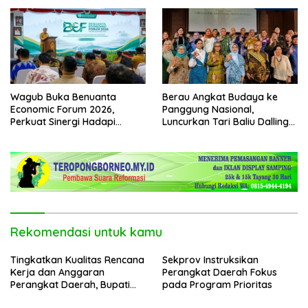
Pertumbuhan Ekonomi
Wagub Buka Benuanta
Berau Angkat Budaya ke
Economic Forum 2026,
Panggung Nasional,
Perkuat Sinergi Hadapi
Luncurkan Tari Baliu Dalling
Tantangan Global
dan Batik Derawan Maratua
Rekomendasi untuk kamu
Tingkatkan Kualitas Rencana
Sekprov Instruksikan
Kerja dan Anggaran
Perangkat Daerah Fokus
Perangkat Daerah, Bupati
pada Program Prioritas
Buka Bintek Verifikasi