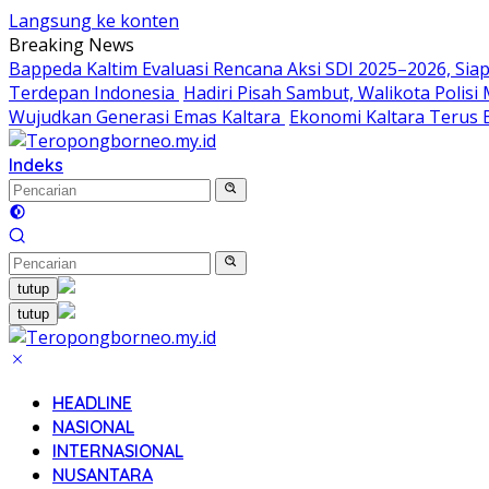
Langsung ke konten
Breaking News
Bappeda Kaltim Evaluasi Rencana Aksi SDI 2025–2026, S
Terdepan Indonesia
Hadiri Pisah Sambut, Walikota Polis
Wujudkan Generasi Emas Kaltara
Ekonomi Kaltara Terus B
Indeks
tutup
tutup
HEADLINE
NASIONAL
INTERNASIONAL
NUSANTARA