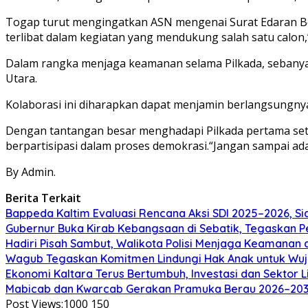
Togap turut mengingatkan ASN mengenai Surat Edaran Be
terlibat dalam kegiatan yang mendukung salah satu calon,
Dalam rangka menjaga keamanan selama Pilkada, sebanyak 
Utara.
Kolaborasi ini diharapkan dapat menjamin berlangsungnya 
Dengan tantangan besar menghadapi Pilkada pertama set
berpartisipasi dalam proses demokrasi.
“Jangan sampai ada
By Admin.
Berita Terkait
Bappeda Kaltim Evaluasi Rencana Aksi SDI 2025–2026, 
Gubernur Buka Kirab Kebangsaan di Sebatik, Tegaskan 
Hadiri Pisah Sambut, Walikota Polisi Menjaga Keamanan 
Wagub Tegaskan Komitmen Lindungi Hak Anak untuk Wuj
Ekonomi Kaltara Terus Bertumbuh, Investasi dan Sektor 
Mabicab dan Kwarcab Gerakan Pramuka Berau 2026–2031 R
Post Views:1000
150