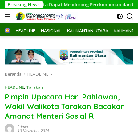
Langsung
Wanita Dapat Mendorong Perekonomian dan UMKM
Breaking News
Pempr
ke
konten
Home
HEADLINE
NASIONAL
KALIMANTAN UTARA
KALIMANTA
Beranda
HEADLINE
HEADLINE
,
Tarakan
Pimpin Upacara Hari Pahlawan,
Wakil Walikota Tarakan Bacakan
Amanat Menteri Sosial RI
Admin
10 November 2025