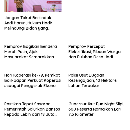
Perekonomian dan UMKM
Jangan Takut Bertindak,
Andi Harun, Hukum Hadir
Melindungi Bidan yang
Bekerja Benar
Pemprov Bagikan Bendera
Pemprov Percepat
Merah Putih, Ajak
Elektrifikasi, Ribuan Warga
Masyarakat Semarakkan
dan Puluhan Desa Jadi
HUT RI ke-81
Prioritas
Hari Koperasi ke-79, Pemkot
Polisi Usut Dugaan
Balikpapan Perkuat Koperasi
Kesengajaan, 10 Hektare
sebagai Penggerak Ekonomi
Lahan Terbakar
Masyarakat
Pastikan Tepat Sasaran,
Gubernur Ikut Run Night Slipi,
Pemerintah Salurkan Bansos
600 Peserta Ramaikan Lari
kepada Lebih dari 18 Juta
7,5 Kilometer
KPM