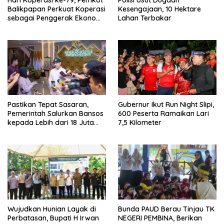
Hari Koperasi ke-79, Pemkot
Polisi Usut Dugaan
Balikpapan Perkuat Koperasi
Kesengajaan, 10 Hektare
sebagai Penggerak Ekonomi
Lahan Terbakar
Masyarakat
Pastikan Tepat Sasaran,
Gubernur Ikut Run Night Slipi,
Pemerintah Salurkan Bansos
600 Peserta Ramaikan Lari
kepada Lebih dari 18 Juta
7,5 Kilometer
KPM
Wujudkan Hunian Layak di
Bunda PAUD Berau Tinjau TK
Perbatasan, Bupati H Irwan
NEGERI PEMBINA, Berikan