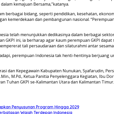
i dalam kemajuan Bersama,”katanya.
m berbagai bidang, seperti pendidikan, kesehatan, ekonom
ngan kemerdekaan dan pembangunan nasional. “Perempuan j
a telah menunjukkan dedikasinya dalam berbagai sektor, m
an GKPI ini, ia berharap agar kaum perempuan GKPI dapa
empererat tali persaudaraan dan silaturahmi antar sesam
hadapi, perempuan Indonesia tak henti-hentinya berjuang 
trasi dan Kepegawain Kabupaten Nunukan, Syafarudin, Perse
 M.Min., M.Pd., Ketua Panitia Penyelenggara Kegiatan, Ibu D
ayan Tuhan GKPI se-Kalimantan Utara dan Kalimantan Timur.(
Siapkan Penyusunan Program Hingga 2029
Perbatasan Wajah Terdepan Indonesia