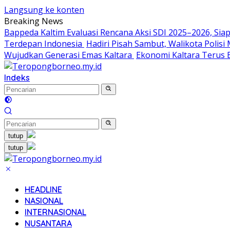
Langsung ke konten
Breaking News
Bappeda Kaltim Evaluasi Rencana Aksi SDI 2025–2026, S
Terdepan Indonesia
Hadiri Pisah Sambut, Walikota Polis
Wujudkan Generasi Emas Kaltara
Ekonomi Kaltara Terus B
Indeks
tutup
tutup
HEADLINE
NASIONAL
INTERNASIONAL
NUSANTARA