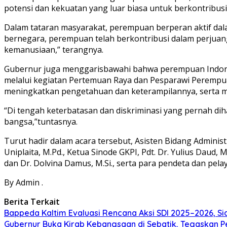
potensi dan kekuatan yang luar biasa untuk berkontribus
Dalam tataran masyarakat, perempuan berperan aktif dala
bernegara, perempuan telah berkontribusi dalam perjua
kemanusiaan,” terangnya.
Gubernur juga menggarisbawahi bahwa perempuan Indonesi
melalui kegiatan Pertemuan Raya dan Pesparawi Perempu
meningkatkan pengetahuan dan keterampilannya, serta m
“Di tengah keterbatasan dan diskriminasi yang pernah di
bangsa,”tuntasnya.
Turut hadir dalam acara tersebut, Asisten Bidang Adminis
Uniplaita, M.Pd., Ketua Sinode GKPI, Pdt. Dr. Yulius Daud,
dan Dr. Dolvina Damus, M.Si., serta para pendeta dan pel
By Admin .
Berita Terkait
Bappeda Kaltim Evaluasi Rencana Aksi SDI 2025–2026, 
Gubernur Buka Kirab Kebangsaan di Sebatik, Tegaskan 