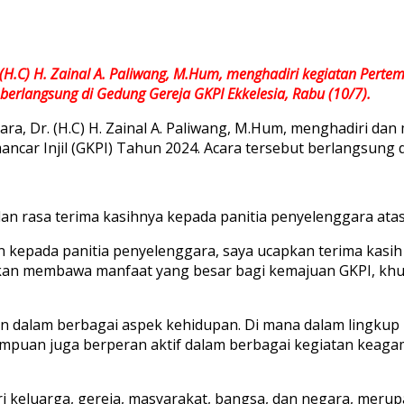
(H.C) H. Zainal A. Paliwang, M.Hum, menghadiri kegiatan Per
 berlangsung di Gedung Gereja GKPI Ekkelesia, Rabu (10/7).
ra, Dr. (H.C) H. Zainal A. Paliwang, M.Hum, menghadiri d
ar Injil (GKPI) Tahun 2024. Acara tersebut berlangsung di
 rasa terima kasihnya kepada panitia penyelenggara atas 
n kepada panitia penyelenggara, saya ucapkan terima kasih
 akan membawa manfaat yang besar bagi kemajuan GKPI, kh
alam berbagai aspek kehidupan. Di mana dalam lingkup ke
erempuan juga berperan aktif dalam berbagai kegiatan keaga
i keluarga, gereja, masyarakat, bangsa, dan negara, merup