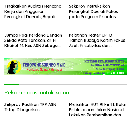
Tingkatkan Kualitas Rencana
Sekprov Instruksikan
Kerja dan Anggaran
Perangkat Daerah Fokus
Perangkat Daerah, Bupati
pada Program Prioritas
Buka Bintek Verifikasi
Penganggaran
Jumpa Pagi Perdana Dengan
Pelatihan Teater UPTD
Sekda Kota Tarakan, dr. H.
Taman Budaya Kaltim Fokus
Khairul. M. Kes ASN Sebagai
Asah Kreativitas dan
Abdi Negara
Regenerasi Seniman Muda
Rekomendasi untuk kamu
Sekprov Pastikan TPP ASN
Meriahkan HUT RI ke 81, Balai
Tetap Dibayarkan
Pelaksanaan Jalan Nasional
Lakukan Pembersihan dan
Pengecatan Kerb