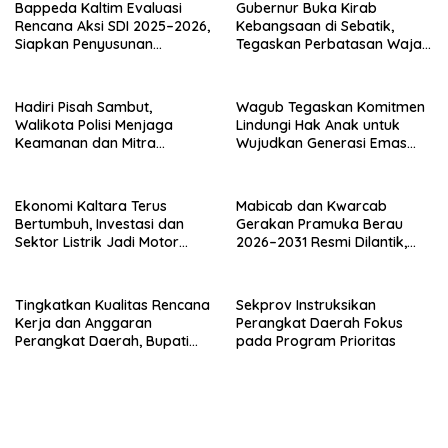
Bappeda Kaltim Evaluasi
Gubernur Buka Kirab
Rencana Aksi SDI 2025–2026,
Kebangsaan di Sebatik,
Siapkan Penyusunan
Tegaskan Perbatasan Wajah
Program Hingga 2029
Terdepan Indonesia
Hadiri Pisah Sambut,
Wagub Tegaskan Komitmen
Walikota Polisi Menjaga
Lindungi Hak Anak untuk
Keamanan dan Mitra
Wujudkan Generasi Emas
Strategi Pemerintahan
Kaltara
Ekonomi Kaltara Terus
Mabicab dan Kwarcab
Bertumbuh, Investasi dan
Gerakan Pramuka Berau
Sektor Listrik Jadi Motor
2026–2031 Resmi Dilantik,
Penggerak
Fokus Perkuat Pendidikan
Karakter
Tingkatkan Kualitas Rencana
Sekprov Instruksikan
Kerja dan Anggaran
Perangkat Daerah Fokus
Perangkat Daerah, Bupati
pada Program Prioritas
Buka Bintek Verifikasi
Penganggaran