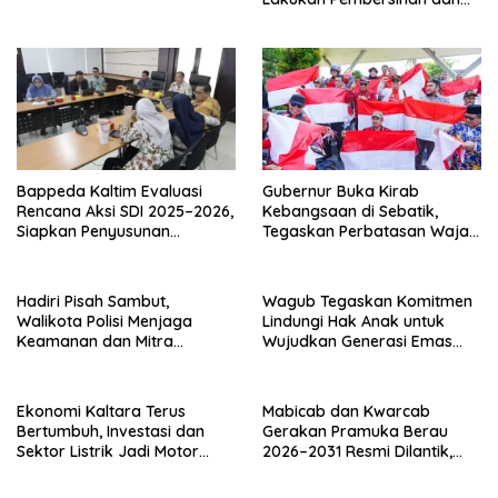
Pengecatan Kerb
Bappeda Kaltim Evaluasi
Gubernur Buka Kirab
Rencana Aksi SDI 2025–2026,
Kebangsaan di Sebatik,
Siapkan Penyusunan
Tegaskan Perbatasan Wajah
Program Hingga 2029
Terdepan Indonesia
Hadiri Pisah Sambut,
Wagub Tegaskan Komitmen
Walikota Polisi Menjaga
Lindungi Hak Anak untuk
Keamanan dan Mitra
Wujudkan Generasi Emas
Strategi Pemerintahan
Kaltara
Ekonomi Kaltara Terus
Mabicab dan Kwarcab
Bertumbuh, Investasi dan
Gerakan Pramuka Berau
Sektor Listrik Jadi Motor
2026–2031 Resmi Dilantik,
Penggerak
Fokus Perkuat Pendidikan
Karakter