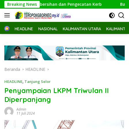
Langsung
kan Pembersihan dan Pengecatan Kerb
Breaking News
Bappeda Kaltim E
ke
konten
Home
HEADLINE
NASIONAL
KALIMANTAN UTARA
KALIMANTA
Beranda
HEADLINE
HEADLINE
,
Tanjung Selor
Penyampaian LKPM Triwulan II
Diperpanjang
Admin
11 Juli 2024